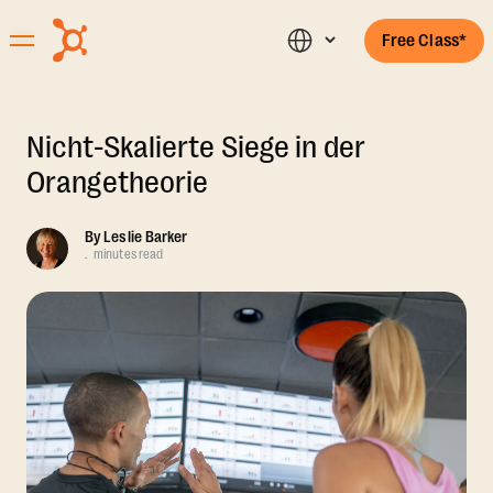
Free Class*
Nicht-Skalierte Siege in der
Orangetheorie
By
Leslie Barker
.
minutes read