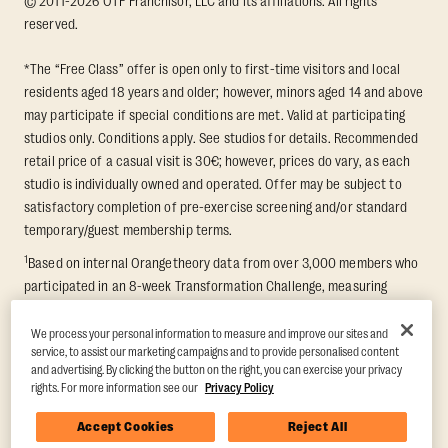
© 2011-2026 OTF Franchisor, LLC and its affiliations. All rights
reserved.
*The “Free Class” offer is open only to first-time visitors and local
residents aged 18 years and older; however, minors aged 14 and above
may participate if special conditions are met. Valid at participating
studios only. Conditions apply. See studios for details. Recommended
retail price of a casual visit is 30€; however, prices do vary, as each
studio is individually owned and operated. Offer may be subject to
satisfactory completion of pre-exercise screening and/or standard
temporary/guest membership terms.
1
Based on internal Orangetheory data from over 3,000 members who
participated in an 8-week Transformation Challenge, measuring
average fat loss and lean muscle gain. Supported by third-party
findings in Quindry et al., 2021: “Physiologic and Psychologic
We process your personal information to measure and improve our sites and
service, to assist our marketing campaigns and to provide personalised content
Responses to a High Intensity Functional Training Program.” Journal of
and advertising. By clicking the button on the right, you can exercise your privacy
Exercise Physiology Online, 24(2), 79–91.
rights. For more information see our
Privacy Policy
Accept Cookies
Reject All