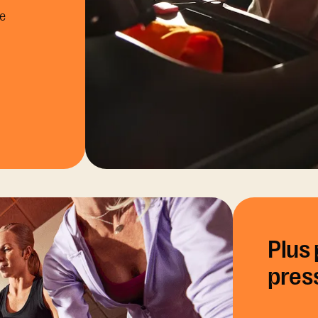
de
Plus
pres