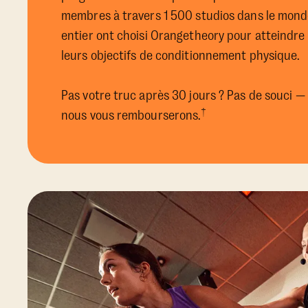
membres à travers 1 500 studios dans le mon
entier ont choisi Orangetheory pour atteindre
leurs objectifs de conditionnement physique.
Pas votre truc après 30 jours ? Pas de souci —
†
nous vous rembourserons.