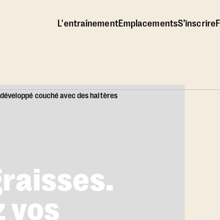
L'entraînement
Emplacements
S’inscrire
F
graisses.
 vos