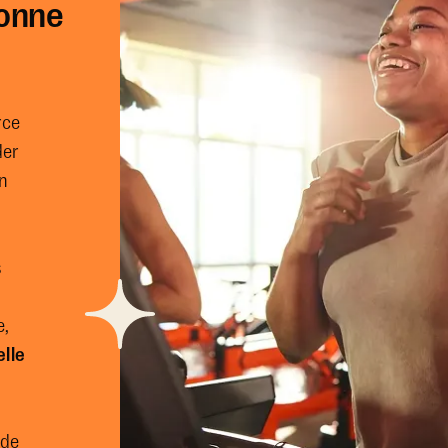
ionne
rce
der
n
s
n
e,
elle
 de