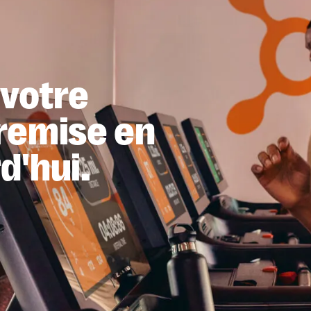
votre
remise en
d'hui.