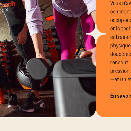
Vous n'av
commencer
occupons
et la te
entraîne
physique
doucemen
rencontr
pression
—et un ét
En savoir