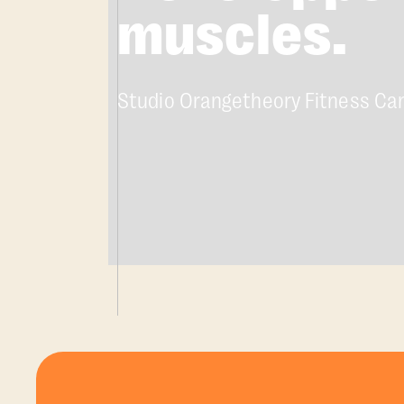
muscles.
Studio Orangetheory Fitness Ca