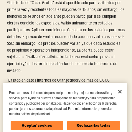
*La oferta de “Clase Gratis” está disponible solo para visitantes por
primera vez y residentes locales mayores de 18 años; sin embargo, los
menores de 14 años en adelante pueden participar si se cumplen
ciertas condiciones especiales. Válido únicamente en estudios
participantes. Aplican condiciones. Consulta en los estudios para más
detalles. El precio de venta recomendado para una visita casual es de
$25; sin embargo, los precios pueden variar, ya que cada estudio es
de propiedad y operación independiente. La oferta puede estar
sujeta a la finalización satisfactoria de una evaluación previa al
ejercicio y/o a los términos estándar de membresía temporal o de
invitado.
1
Basado en datos internos de Orangetheory de más de 3.000
miembros que participaron en un reto de transformación de 8
Procesamos su información personal para medir y mejorar nuestros sitios y
semanas, en el que se midieron la pérdida promedio de grasa y el
servicio, para ayudar a nuestras campañas de marketing y para proporcionar
aumento de masa muscular magra. Respaldado por hallazgos de
contenido y publicidad personalizados. Haciendo clic en el botón de la derecha,
terceros en Quindry et al., 2021: “Physiologic and Psychologic
puede ejercer sus derechos de privacidad. Para más información, consulte
Responses to a High Intensity Functional Training Program.”
Journal of
nuestra política de privacidad.
Exercise Physiology Online
, 24(2), 79–91.
Aceptar cookies
Rechazarlas todas