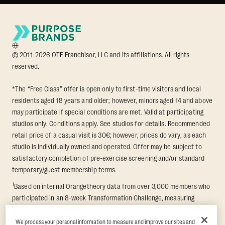
© 2011-2026 OTF Franchisor, LLC and its affiliations. All rights
reserved.
*The “Free Class” offer is open only to first-time visitors and local
residents aged 18 years and older; however, minors aged 14 and above
may participate if special conditions are met. Valid at participating
studios only. Conditions apply. See studios for details. Recommended
retail price of a casual visit is 30€; however, prices do vary, as each
studio is individually owned and operated. Offer may be subject to
satisfactory completion of pre-exercise screening and/or standard
temporary/guest membership terms.
1
Based on internal Orangetheory data from over 3,000 members who
participated in an 8-week Transformation Challenge, measuring
average fat loss and lean muscle gain. Supported by third-party
findings in Quindry et al., 2021: “Physiologic and Psychologic
We process your personal information to measure and improve our sites and