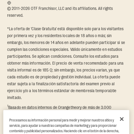
© 2011-2026 OTF Franchisor, LLC and its affiliations. All rights
reserved.
*La oferta de 'Clase Gratuita' está disponible solo para los visitantes
por primera vez y los residentes locales de 18 años o más; sin
embargo, los menores de 14 años en adelante pueden participar si se
cumplen las condiciones especiales. Válido únicamente en estudios
participantes. Se aplican condiciones. Consulte los estudios para
obtener más información. El precio de venta recomendado para una
visita informal es de 185 Q; sin embargo, los precios varían, ya que
cada estudio es de propiedad y gestión individual. La oferta puede
estar sujeta a la finalización satisfactoria del examen previo al
ejercicio y/o a los términos estándar de membresía temporal/de
invitado.
1
Basado en datos internos de Orangetheory de más de 3.000
miembros que participaron en un reto de transformación de 8
Procesamos su información personal para medir y mejorar nuestros sitios y
semanas, midiendo la pérdida promedio de grasa y el incremento de
servicio, para ayudar a nuestras campañas de marketing y para proporcionar
masa muscular libre de grasa. Respaldado por hallazgos de terceros
contenido y publicidad personalizados. Haciendo clic en el botón de la derecha,