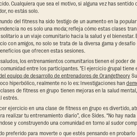
ido. Cualquiera que sea el motivo, si alguna vez has sentido 
r, no estás solo.
 mundo del fitness ha sido testigo de un aumento en la popular
tendencia no es solo una moda; refleja cómo estas clases tra
olitario a un viaje comunitario hacia la salud y el bienestar. E
cio con amigos, no solo se trata de la diversa gama y desafío
beneficios que ofrecen estas sesiones.
s saludos, los entrenamientos comunitarios
tienen el poder de 
comunidad entre los participantes. "El ejercicio grupal tiene
del equipo de desarrollo de entrenadores de Orangetheory
Su
co hiperbólico, realmente no lo es: Investigaciones han
dem
clases de fitness en grupo tienen mejoras en la salud mental, 
 estrés.
cer ejercicio en una clase de fitness en grupo es divertido, a
a realizar tu entrenamiento diario”, dice Sides. “No hay nad
ndose y construyendo una comunidad en torno al sudor compa
do preferido para moverte o que estés pensando en probarlo 