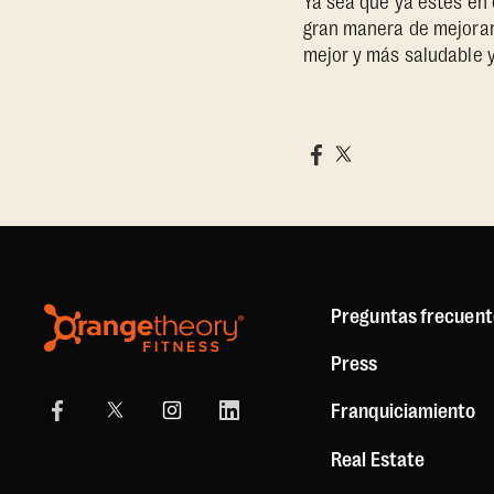
Ya sea que ya estés en
gran manera de mejorar 
mejor y más saludable y 
Preguntas frecuent
Press
Franquiciamiento
Real Estate