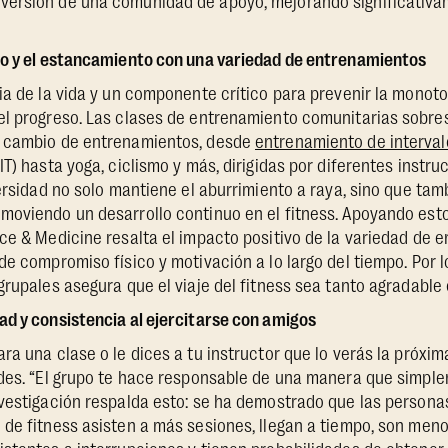
ersión de una comunidad de apoyo, mejorando significativam
to y el estancamiento con una variedad de entrenamientos
ia de la vida y un componente crítico para prevenir la monot
el progreso. Las clases de entrenamiento comunitarias sobre
e cambio de entrenamientos, desde
entrenamiento de interva
IT) hasta yoga, ciclismo y más, dirigidas por diferentes instr
versidad no solo mantiene el aburrimiento a raya, sino que tam
oviendo un desarrollo continuo en el fitness. Apoyando esto,
ce & Medicine resalta el impacto positivo de la variedad de 
e compromiso físico y motivación a lo largo del tiempo. Por lo
grupales asegura que el viaje del fitness sea tanto agradable
d y consistencia al ejercitarse con amigos
ra una clase o le dices a tu instructor que lo verás la próxi
des. “El grupo te hace responsable de una manera que simple
nvestigación respalda esto: se ha demostrado que las persona
 de fitness asisten a más sesiones, llegan a tiempo, son men