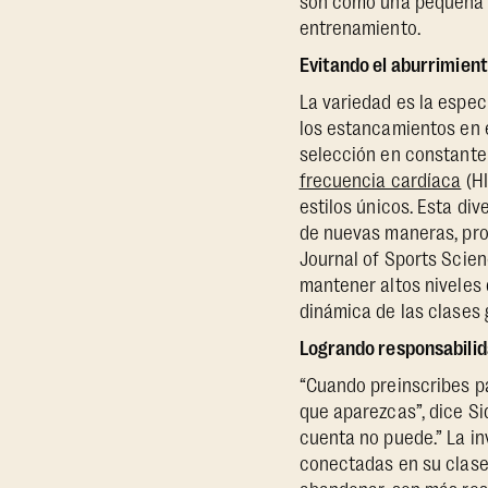
son como una pequeña v
entrenamiento.
Evitando el aburrimien
La variedad es la espec
los estancamientos en 
selección en constant
frecuencia cardíaca
(HI
estilos únicos. Esta di
de nuevas maneras, prom
Journal of Sports Scien
mantener altos niveles d
dinámica de las clases 
Logrando responsabilida
“Cuando preinscribes pa
que aparezcas”, dice Si
cuenta no puede.” La i
conectadas en su clase