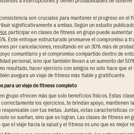
istentes a interrupciones y tienen probabilidades de obtener
 consistencia son cruciales para mantener el progreso en el fi
ibuir significativamente a ambas. Según un estudio publicad
ior
, participar en clases de fitness en grupo
puede aumentar l
 45%. Este enfoque estructurado promueve el compromiso a tra
iones por cancelaciones, resultando en un 30% más de probabi
 apoyo comunitario y el compromiso compartido dentro de ent
lidad personal, sino que también llevan a un aumento del 50%
o resultado, hacer ejercicio con amigos no solo hace que el
ién asegura un viaje de fitness más fiable y gratificante.
s para un viaje de fitness completo
 en grupo ofrecen más que solo beneficios físicos. Estas clase
correctamente los ejercicios, te brindan apoyo, mantienen la
 responsable con tus metas. Juntas, estas características 
 solo se sueñan, sino que se logran. Las clases de fitness en 
 que el viaje hacia la salud y el fitness es uno que es mejor r