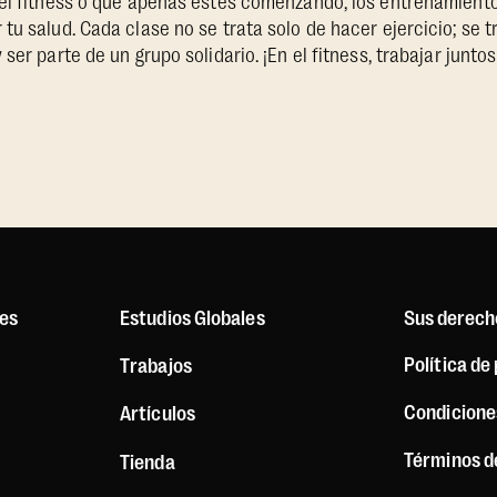
 el fitness o que apenas estés comenzando, los entrenamient
tu salud. Cada clase no se trata solo de hacer ejercicio; se t
ser parte de un grupo solidario. ¡En el fitness, trabajar junt
es
Estudios Globales
Sus derech
Política de
Trabajos
Condicione
Artículos
Términos d
Tienda