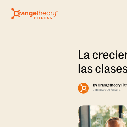
La crecie
las clase
By
Orangetheory Fit
.
minutos de lectura