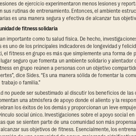
esiones de ejercicio experimentaron menos lesiones y repor
n sus rutinas de entrenamiento. Entonces, el ambiente estruc
rias es una manera segura y efectiva de alcanzar tus objeti
idad de fitness solidaria
 tan importante como tu salud física. De hecho, investigacio
 es uno de los principales indicadores de longevidad y felicid
i, el fitness en grupo es más que simplemente una forma de p
un lugar seguro que fomenta un ambiente solidario y alentador
fitness en grupo reúnen a personas con un objetivo comparti
ertes”, dice Sides. “Es una manera sólida de fomentar la co
 trabajo o familia.”
d no puede ser subestimado al discutir los beneficios de las 
omentan una atmósfera de apoyo donde el aliento y la respon
ebran los éxitos de los demás y proporcionan un leve empuj
ínculo social único. Investigaciones sobre el apoyo social en
nas que se sienten parte de una comunidad son más propens
 alcanzar sus objetivos de fitness. Esencialmente, los entre