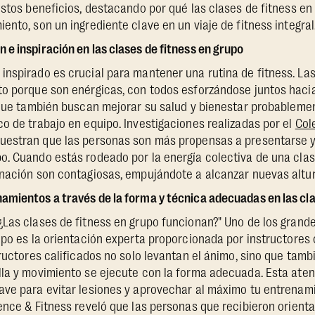
estos beneficios, destacando por qué las clases de fitness e
ento, son un ingrediente clave en un viaje de fitness integral
e inspiración en las clases de fitness en grupo
nspirado es crucial para mantener una rutina de fitness. Las
to porque son enérgicas, con todos esforzándose juntos haci
 que también buscan mejorar su salud y bienestar probableme
o de trabajo en equipo. Investigaciones realizadas por el
Col
estran que las personas son más propensas a presentarse y
. Cuando estás rodeado por la energía colectiva de una clase
nación son contagiosas, empujándote a alcanzar nuevas altura
mientos a través de la forma y técnica adecuadas en las cla
Las clases de fitness en grupo funcionan?" Uno de los grande
upo es la orientación experta proporcionada por instructores 
tructores calificados no solo levantan el ánimo, sino que tam
la y movimiento se ejecute con la forma adecuada. Esta atenc
ve para evitar lesiones y aprovechar al máximo tu entrenami
ence & Fitness reveló que las personas que recibieron orient