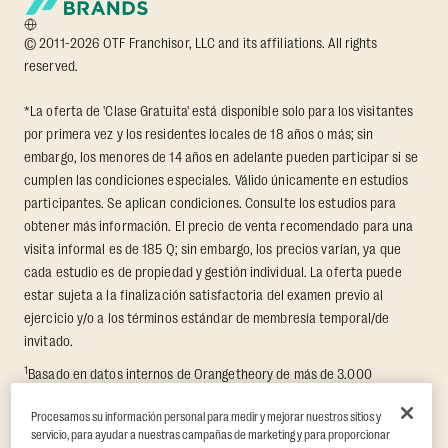
© 2011-2026 OTF Franchisor, LLC and its affiliations. All rights
reserved.
*La oferta de 'Clase Gratuita' está disponible solo para los visitantes
por primera vez y los residentes locales de 18 años o más; sin
embargo, los menores de 14 años en adelante pueden participar si se
cumplen las condiciones especiales. Válido únicamente en estudios
participantes. Se aplican condiciones. Consulte los estudios para
obtener más información. El precio de venta recomendado para una
visita informal es de 185 Q; sin embargo, los precios varían, ya que
cada estudio es de propiedad y gestión individual. La oferta puede
estar sujeta a la finalización satisfactoria del examen previo al
ejercicio y/o a los términos estándar de membresía temporal/de
invitado.
1
Basado en datos internos de Orangetheory de más de 3.000
miembros que participaron en un reto de transformación de 8
Procesamos su información personal para medir y mejorar nuestros sitios y
semanas, midiendo la pérdida promedio de grasa y el incremento de
servicio, para ayudar a nuestras campañas de marketing y para proporcionar
masa muscular libre de grasa. Respaldado por hallazgos de terceros