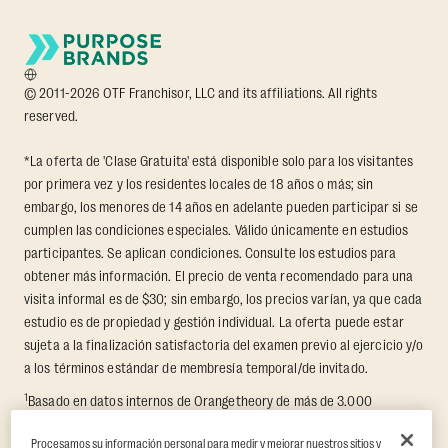
© 2011-2026 OTF Franchisor, LLC and its affiliations. All rights
reserved.
*La oferta de 'Clase Gratuita' está disponible solo para los visitantes
por primera vez y los residentes locales de 18 años o más; sin
embargo, los menores de 14 años en adelante pueden participar si se
cumplen las condiciones especiales. Válido únicamente en estudios
participantes. Se aplican condiciones. Consulte los estudios para
obtener más información. El precio de venta recomendado para una
visita informal es de $30; sin embargo, los precios varían, ya que cada
estudio es de propiedad y gestión individual. La oferta puede estar
sujeta a la finalización satisfactoria del examen previo al ejercicio y/o
a los términos estándar de membresía temporal/de invitado.
1
Basado en datos internos de Orangetheory de más de 3.000
miembros que participaron en un reto de transformación de 8
Procesamos su información personal para medir y mejorar nuestros sitios y
semanas, en el que se midieron la pérdida promedio de grasa y el