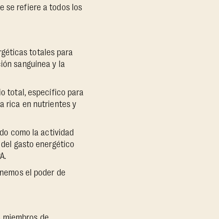
 se refiere a todos los
géticas totales para
ción sanguínea y la
o total, específico para
a rica en nutrientes y
rado como la actividad
% del gasto energético
A.
tenemos el poder de
s miembros de