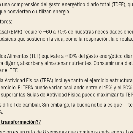
una comprensión del gasto energético diario total (TDEE), que
ue convierten o utilizan energía.
tores:
Basal (BMR) requiere ~60 a 70% de nuestras necesidades ener
ásicas que sostienen la vida, como la respiración, la circula
los Alimentos (TEF) equivale a ~10% del gasto energético diari
ra digerir, absorber y almacenar nutrientes. Consumir una diet
r el TEF.
la Actividad Física (TEPA) incluye tanto el ejercicio estructu
jercicio. El TEPA puede variar, oscilando entre el 15% y el 30
o superar las
Guías de Actividad Física
puede maximizar tu TEP
es difícil de cambiar. Sin embargo, la buena noticia es que — 
A.
e transformación?
?
mación es un reto de 8 semanas que comienza cada enero. Lo