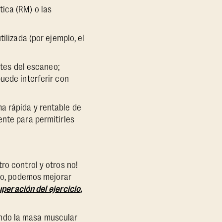
ica (RM) o las
ilizada (por ejemplo, el
ntes del escaneo;
uede interferir con
a rápida y rentable de
ente para permitirles
ro control y otros no!
rgo, podemos mejorar
uperación del ejercicio
,
ando la masa muscular