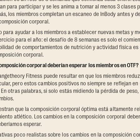
an para participar y se les anima a tomar al menos 3 clases
ás, los miembros completan un escaneo de InBody antes y de
composición corporal.
do para ayudar a los miembros a establecer nuevas metas y m
cicio para el año: el desafío de 8 semanas es solo el comien
bilidad de comportamientos de nutrición y actividad física es 
mposición corporal.
composición corporal deberían esperar los miembros en OTF?
angetheory Fitness puede resultar en que los miembros reduz
ar, pero estos cambios positivos no siempre se reflejan en e
En otras palabras, si solo estás midiendo la pérdida de peso, 
mbios.
estran que la composición corporal óptima está altamente re
imiento atlético. Los cambios en la composición corporal debe
eberíamos esperar.
ivas poco realistas sobre los cambios en la composición cor