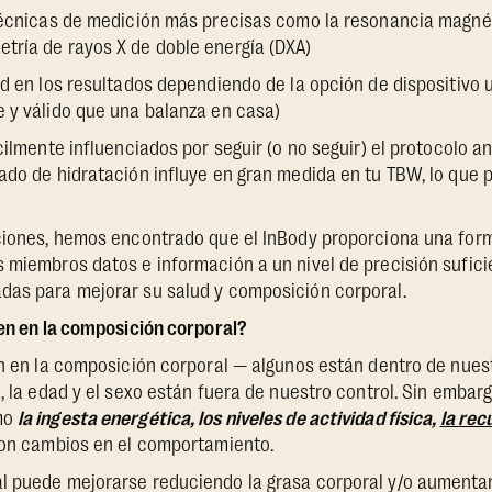
técnicas de medición más precisas como la resonancia magnét
tría de rayos X de doble energía (DXA)
d en los resultados dependiendo de la opción de dispositivo ut
 y válido que una balanza en casa)
cilmente influenciados por seguir (o no seguir) el protocolo a
ado de hidratación influye en gran medida en tu TBW, lo que p
aciones, hemos encontrado que el InBody proporciona una form
 miembros datos e información a un nivel de precisión sufici
das para mejorar su salud y composición corporal.
en en la composición corporal?
en en la composición corporal — algunos están dentro de nuest
a, la edad y el sexo están fuera de nuestro control. Sin emba
mo
la ingesta energética, los niveles de actividad física,
la rec
n cambios en el comportamiento.
l puede mejorarse reduciendo la grasa corporal y/o aument