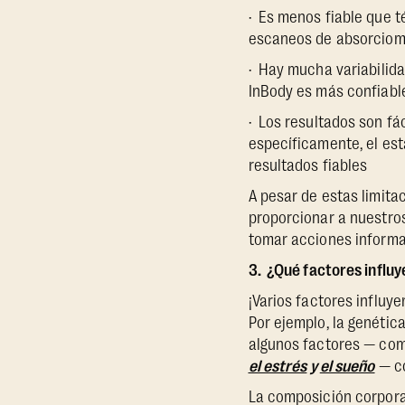
· Es menos fiable que 
escaneos de absorciome
· Hay mucha variabilida
InBody es más confiable
· Los resultados son fá
específicamente, el est
resultados fiables
A pesar de estas limit
proporcionar a nuestros
tomar acciones informa
3. ¿Qué factores influy
¡Varios factores influy
Por ejemplo, la genétic
algunos factores — co
el estrés
y
el sueño
— co
La composición corpora