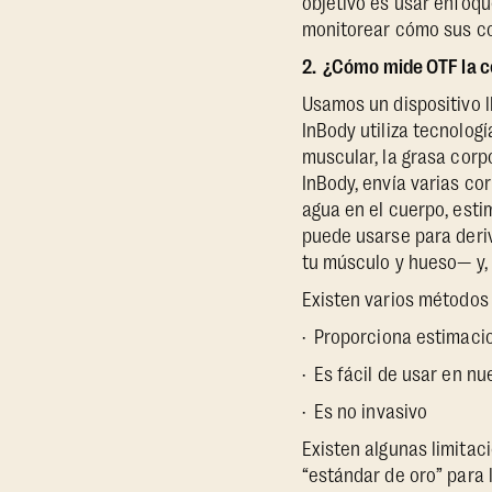
objetivo es usar enfoq
monitorear cómo sus co
2. ¿Cómo mide OTF la 
Usamos un dispositivo
InBody utiliza tecnolog
muscular, la grasa corp
InBody, envía varias co
agua en el cuerpo, esti
puede usarse para deriv
tu músculo y hueso— y, 
Existen varios métodos 
· Proporciona estimaci
· Es fácil de usar en n
· Es no invasivo
Existen algunas limitac
“estándar de oro” para 