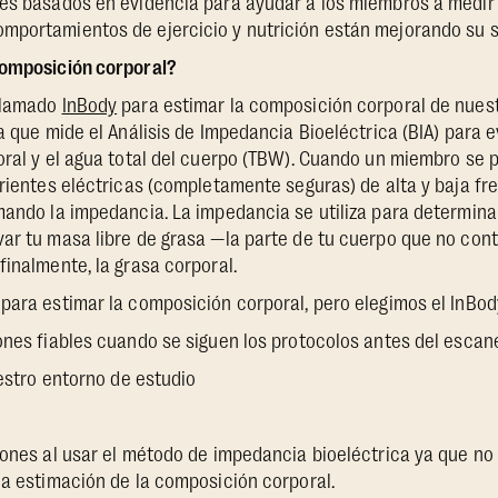
ues basados en evidencia para ayudar a los miembros a medir 
mportamientos de ejercicio y nutrición están mejorando su s
composición corporal?
 llamado
InBody
para estimar la composición corporal de nues
ía que mide el Análisis de Impedancia Bioeléctrica (BIA) para 
oral y el agua total del cuerpo (TBW). Cuando un miembro se 
rrientes eléctricas (completamente seguras) de alta y baja fr
mando la impedancia. La impedancia se utiliza para determina
ar tu masa libre de grasa —la parte de tu cuerpo que no cont
finalmente, la grasa corporal.
para estimar la composición corporal, pero elegimos el InBod
ones fiables cuando se siguen los protocolos antes del escan
uestro entorno de estudio
iones al usar el método de impedancia bioeléctrica ya que no
la estimación de la composición corporal.