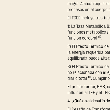
magra. Ambos requieren 
procesos en el cuerpo q
El TDEE incluye tres fac
1) La Tasa Metabólica 
funciones metabólicas b
(1)
función cerebral
.
2) El Efecto Térmico de 
la energía requerida pa
equilibrada puede altera
3) El Efecto Térmico de 
no relacionada con el e
(1)
diario total
. Cumplir 
El primer factor, BMR, 
influir en el TEF y el TEP
4.
¿Qué es el desafío d
El Desafío de Transfor