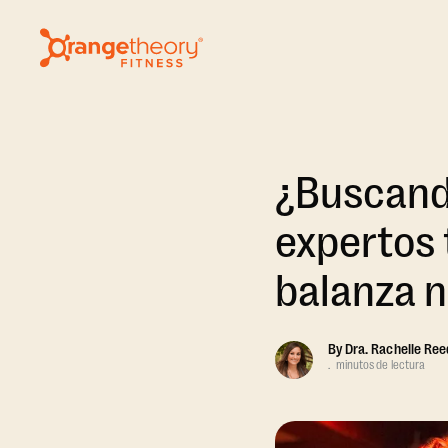
¿Buscand
expertos 
balanza 
By
Dra. Rachelle Ree
.
minutos de lectura