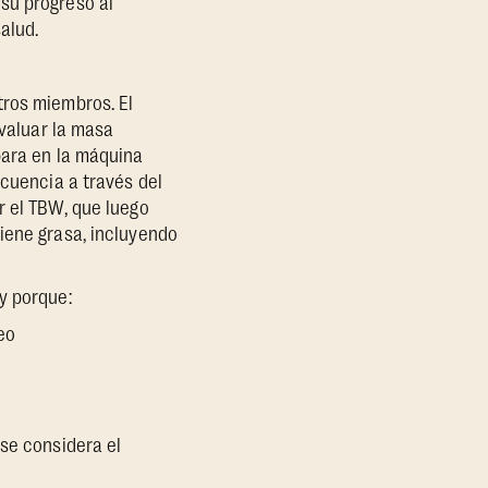
su progreso al
alud.
tros miembros. El
evaluar la masa
para en la máquina
ecuencia a través del
r el TBW, que luego
iene grasa, incluyendo
y porque:
eo
 se considera el