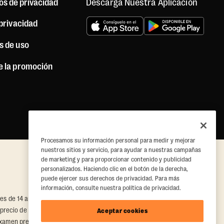
Descarga Nuestra Aplicación
os de privacidad
 privacidad
s de uso
e la promoción
Procesamos su información personal para medir y mejorar
nuestros sitios y servicio, para ayudar a nuestras campañas
de marketing y para proporcionar contenido y publicidad
personalizados. Haciendo clic en el botón de la derecha,
puede ejercer sus derechos de privacidad. Para más
información, consulte nuestra política de privacidad.
ores de 14 años en adelante pueden participar si se cumplen las
 precio de venta recomendado para una visita informal es de $30; sin
Aceptar cookies
 examen previo al ejercicio y/o a los términos estándar de membresía