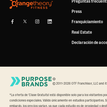
Preguntas frecuent
Press
Franquiciamiento
Real Estate
Declaración de acce
© 2011-2026 OTF Franchisor, LLC and its a
*La oferta de 'Clase Gratuita' está disponible solo para los visitantes 
condiciones especiales. Válido únicamente en estudios participantes. S
embargo, los precios varían, ya que cada estudio es de propiedad y gesti