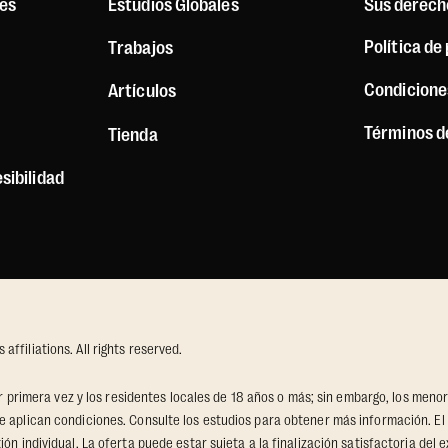
es
Estudios Globales
Sus derech
Política de
Trabajos
Condicione
Artículos
Términos d
Tienda
sibilidad
ffiliations. All rights reserved.
por primera vez y los residentes locales de 18 años o más; sin embargo, los men
e aplican condiciones. Consulte los estudios para obtener más información. El
ón individual. La oferta puede estar sujeta a la finalización satisfactoria del