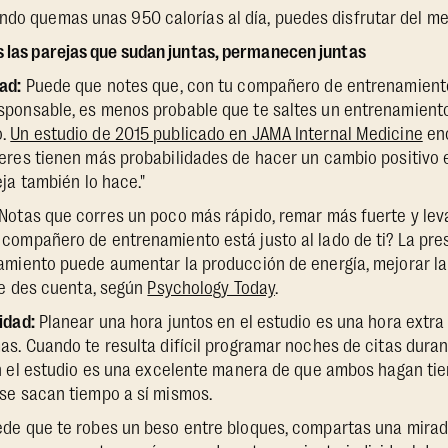
ndo quemas unas 950 calorías al día, puedes disfrutar del me
s las parejas que sudan juntas, permanecen juntas
ad:
Puede que notes que, con tu compañero de entrenamiento
ponsable, es menos probable que te saltes un entrenamient
o.
Un estudio de 2015 publicado en JAMA Internal Medicine
enc
eres tienen más probabilidades de hacer un cambio positivo
eja también lo hace."
Notas que corres un poco más rápido, remar más fuerte y le
compañero de entrenamiento está justo al lado de ti? La pre
amiento puede aumentar la producción de energía, mejorar l
te des cuenta, según
Psychology Today
.
idad:
Planear una hora juntos en el estudio es una hora extr
as. Cuando te resulta difícil programar noches de citas dura
en el estudio es una excelente manera de que ambos hagan tiem
se sacan tiempo a sí mismos.
de que te robes un beso entre bloques, compartas una mirada