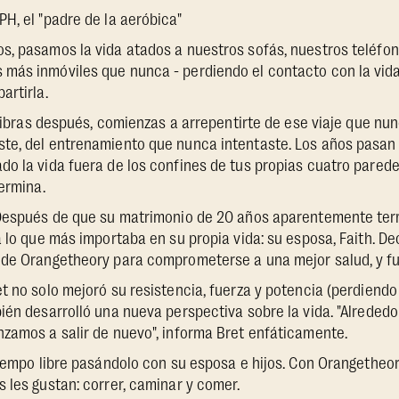
H, el "padre de la aeróbica"
s, pasamos la vida atados a nuestros sofás, nuestros teléfon
más inmóviles que nunca - perdiendo el contacto con la vida
artirla.
0 libras después, comienzas a arrepentirte de ese viaje que nu
te, del entrenamiento que nunca intentaste. Los años pasan 
o la vida fuera de los confines de tus propias cuatro parede
termina.
 Después de que su matrimonio de 20 años aparentemente ter
a lo que más importaba en su propia vida: su esposa, Faith. De
 de Orangetheory para comprometerse a una mejor salud, y fu
t no solo mejoró su resistencia, fuerza y potencia (perdiendo 
ién desarrolló una nueva perspectiva sobre la vida. "Alrededo
zamos a salir de nuevo", informa Bret enfáticamente.
tiempo libre pasándolo con su esposa e hijos. Con Orangetheo
 les gustan: correr, caminar y comer.