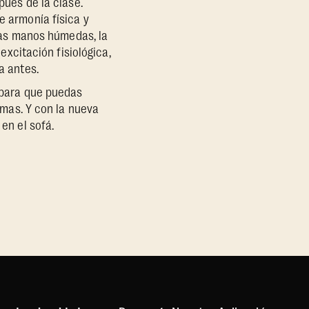
ués de la clase.
 armonía física y
las manos húmedas, la
excitación fisiológica,
a antes.
 para que puedas
amas. Y con la nueva
en el sofá.