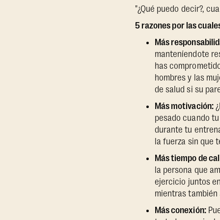
"¿Qué puedo decir?, cua
5 razones por las cuale
Más responsabilid
manteníendote res
has comprometid
hombres y las muj
de salud si su par
Más motivación:
¿
pesado cuando tu 
durante tu entren
la fuerza sin que 
Más tiempo de cal
la persona que am
ejercicio juntos 
mientras también 
Más conexión:
Pue