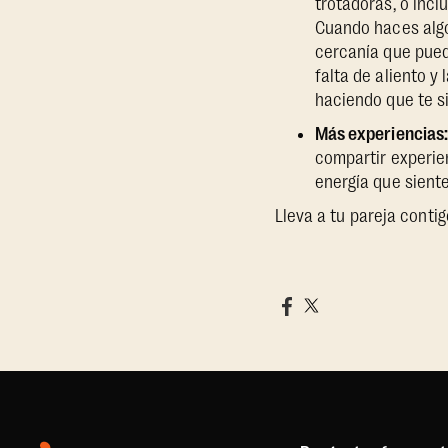
trotadoras, o inc
Cuando haces algo
cercanía que pued
falta de aliento y
haciendo que te s
Más experiencias
compartir experie
energía que sient
Lleva a tu pareja contigo