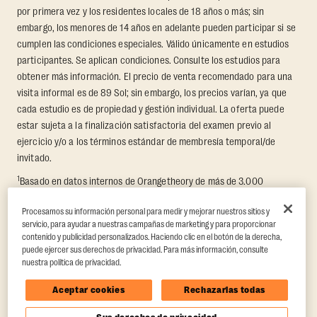
por primera vez y los residentes locales de 18 años o más; sin
embargo, los menores de 14 años en adelante pueden participar si se
cumplen las condiciones especiales. Válido únicamente en estudios
participantes. Se aplican condiciones. Consulte los estudios para
obtener más información. El precio de venta recomendado para una
visita informal es de 89 Sol; sin embargo, los precios varían, ya que
cada estudio es de propiedad y gestión individual. La oferta puede
estar sujeta a la finalización satisfactoria del examen previo al
ejercicio y/o a los términos estándar de membresía temporal/de
invitado.
1
Basado en datos internos de Orangetheory de más de 3.000
miembros que participaron en un reto de transformación de 8
Procesamos su información personal para medir y mejorar nuestros sitios y
semanas, en el que se midió la pérdida promedio de grasa y el
servicio, para ayudar a nuestras campañas de marketing y para proporcionar
aumento de masa muscular magra. Respaldado por hallazgos de
contenido y publicidad personalizados. Haciendo clic en el botón de la derecha,
terceros en Quindry et al., 2021: “Physiologic and Psychologic
puede ejercer sus derechos de privacidad. Para más información, consulte
Responses to a High Intensity Functional Training Program.”
Journal of
nuestra política de privacidad.
Exercise Physiology Online
, 24(2), 79–91.
Aceptar cookies
Rechazarlas todas