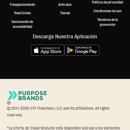
Política de privacidad
Franquiciamiento
Artículos
Condiciones de uso
Real Estate
Tienda
Términos de la
Declaración de
promoción
accesibilidad
Descarga Nuestra Aplicación
© 2011-2026 OTF Franchisor, LLC and its affiliations. All rights
reserved.
*La oferta de 'Clase Gratuita' está disponible solo para los visitantes