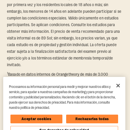
por primera vez y los residentes locales de 18 años o más; sin
embargo, los menores de 14 años en adelante pueden participar si se
cumplen las condiciones especiales. Válido únicamente en estudios
participantes. Se aplican condiciones. Consulte los estudios para
obtener más información. El precio de venta recomendado para una
visita informal es de 89 Sol; sin embargo, los precios varían, ya que
cada estudio es de propiedad y gestión individual. La oferta puede
estar sujeta a la finalización satisfactoria del examen previo al
ejercicio y/o a los términos estándar de membresía temporal/de
invitado.
1
Basado en datos internos de Orangetheory de más de 3.000
miembros que participaron en un reto de transformación de 8
Procesamos su información personal para medir y mejorar nuestros sitios y
semanas, en el que se midió la pérdida promedio de grasa y el
servicio, para ayudar a nuestras campañas de marketing y para proporcionar
aumento de masa muscular magra. Respaldado por hallazgos de
contenido y publicidad personalizados. Haciendo clic en el botón de la derecha,
terceros en Quindry et al., 2021: “Physiologic and Psychologic
puede ejercer sus derechos de privacidad. Para más información, consulte
Responses to a High Intensity Functional Training Program.”
Journal of
nuestra política de privacidad.
Exercise Physiology Online
, 24(2), 79–91.
Aceptar cookies
Rechazarlas todas