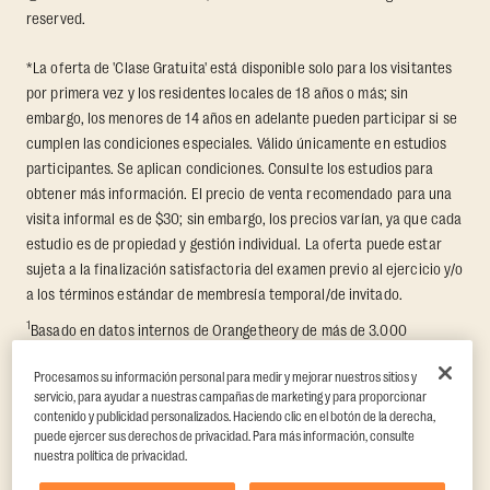
reserved.
*La oferta de 'Clase Gratuita' está disponible solo para los visitantes
por primera vez y los residentes locales de 18 años o más; sin
embargo, los menores de 14 años en adelante pueden participar si se
cumplen las condiciones especiales. Válido únicamente en estudios
participantes. Se aplican condiciones. Consulte los estudios para
obtener más información. El precio de venta recomendado para una
visita informal es de $30; sin embargo, los precios varían, ya que cada
estudio es de propiedad y gestión individual. La oferta puede estar
sujeta a la finalización satisfactoria del examen previo al ejercicio y/o
a los términos estándar de membresía temporal/de invitado.
1
Basado en datos internos de Orangetheory de más de 3.000
miembros que participaron en un Reto de Transformación de 8
Procesamos su información personal para medir y mejorar nuestros sitios y
semanas, en el que se midió la pérdida promedio de grasa y el
servicio, para ayudar a nuestras campañas de marketing y para proporcionar
aumento de masa muscular libre de grasa. Respaldado por hallazgos
contenido y publicidad personalizados. Haciendo clic en el botón de la derecha,
de terceros en Quindry et al., 2021: “Physiologic and Psychologic
puede ejercer sus derechos de privacidad. Para más información, consulte
Responses to a High Intensity Functional Training Program.”
Journal of
nuestra política de privacidad.
Exercise Physiology Online
, 24(2), 79–91.