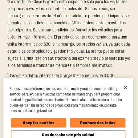
*La oferta de 'Clase Gratuita' está disponible solo para los visitantes
por primera vez y los residentes locales de 18 años o más; sin
embargo, los menores de 14 años en adelante pueden participar si se
cumplen las condiciones especiales. Válido únicamente en estudios
participantes. Se aplican condiciones. Consulte los estudios para
obtener más información. El precio de venta recomendado para una
visita informal es de $30; sin embargo, los precios varían, ya que cada
estudio es de propiedad y gestión individual. La oferta puede estar
sujeta a la finalización satisfactoria del examen previo al ejercicio y/o
a los términos estándar de membresía temporal/de invitado.
1
Basado en datos internos de Orangetheory de más de 3.000
miembros que participaron en un Reto de Transformación de 8
Procesamos su información personal para medir y mejorar nuestros sitios y
semanas, en el que se midió la pérdida promedio de grasa y el
servicio, para ayudar a nuestras campañas de marketing y para proporcionar
aumento de masa muscular libre de grasa. Respaldado por hallazgos
contenido y publicidad personalizados. Haciendo clic en el botón de la derecha,
de terceros en Quindry et al., 2021: “Physiologic and Psychologic
puede ejercer sus derechos de privacidad. Para más información, consulte
Responses to a High Intensity Functional Training Program.”
Journal of
nuestra política de privacidad.
Exercise Physiology Online
, 24(2), 79–91.
Aceptar cookies
Rechazarlas todas
Sus derechos de privacidad