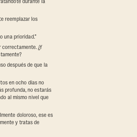
ratándote durante la
te reemplazar los
o una prioridad.”
 correctamente. ¿Y
ectamente?
uso después de que la
tos en ocho días no
ás profunda, no estarás
endo al mismo nivel que
almente doloroso, ese es
amente y tratas de