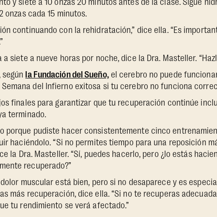
to y siete a 10 onzas 20 minutos antes de la clase. Sigue hid
12 onzas cada 15 minutos.
ón continuando con la rehidratación,” dice ella. “Es importan
”
 a siete a nueve horas por noche, dice la Dra. Masteller. “Hazl
, según
la Fundación del Sueño,
el cerebro no puede funcionar
Semana del Infierno exitosa si tu cerebro no funciona corr
os finales para garantizar que tu recuperación continúe incl
ya terminado.
o porque pudiste hacer consistentemente cinco entrenamien
uir haciéndolo. “Si no permites tiempo para una reposición m
ce la Dra. Masteller. “Sí, puedes hacerlo, pero ¿lo estás haci
mente recuperado?”
 dolor muscular está bien, pero si no desaparece y es especi
as más recuperación, dice ella. “Si no te recuperas adecuad
ue tu rendimiento se verá afectado.”