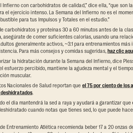
 Infierno con carbohidratos de calidad,” dice ella, “que son l
ra el ejercicio intenso. La Semana del Infierno no es el momen
bustible para tus Impulsos y Totales en el estudio.”
de carbohidratos y proteínas 30 a 60 minutos antes de la cla
a, asegúrate de comer suficientes calorías, usando una relac
adultos generalmente activos, ~3:1 para entrenamientos más 
sistencia. Para más consejos y comidas sugeridas,
haz clic aqu
orizar la hidratación durante la Semana del Infierno, dice Ple
el esfuerzo percibido, mantiene la agudeza mental y el tiempo
ación muscular.
utos Nacionales de Salud reportan que
el 75 por ciento de los 
 deshidratados
.
o el día mantendrá la sed a raya y ayudará a garantizar que 
 deshidratado cuando notas que tienes sed, lo que puede hac
 de Entrenamiento Atlética recomienda beber 17 a 20 onzas de