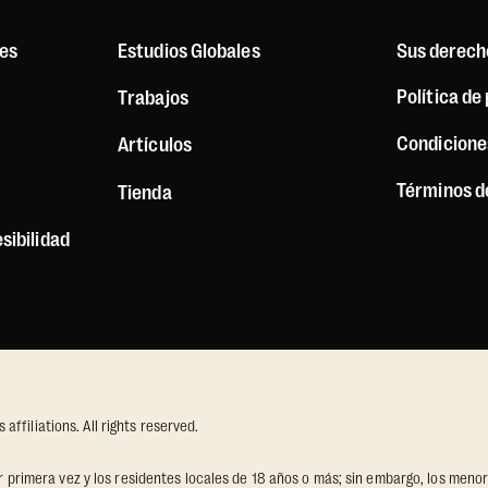
es
Estudios Globales
Sus derech
Política de
Trabajos
Condicione
Artículos
Términos d
Tienda
sibilidad
ffiliations. All rights reserved.
por primera vez y los residentes locales de 18 años o más; sin embargo, los men