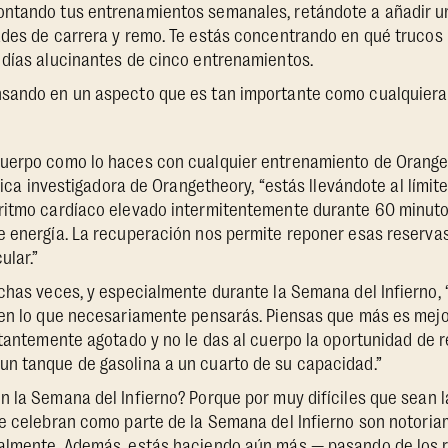
ntando tus entrenamientos semanales, retándote a añadir u
ades de carrera y remo. Te estás concentrando en qué trucos
 días alucinantes de cinco entrenamientos.
sando en un aspecto que es tan importante como cualquiera
uerpo como lo haces con cualquier entrenamiento de Oranget
ífica investigadora de Orangetheory, “estás llevándote al límit
ritmo cardíaco elevado intermitentemente durante 60 minuto
 energía. La recuperación nos permite reponer esas reservas
ular.”
chas veces, y especialmente durante la Semana del Infierno, 
 en lo que necesariamente pensarás. Piensas que más es mejo
stantemente agotado y no le das al cuerpo la oportunidad de 
n tanque de gasolina a un cuarto de su capacidad.”
 la Semana del Infierno? Porque por muy difíciles que sean l
e celebran como parte de la Semana del Infierno son notoriam
talmente. Además, estás haciendo aún más — pasando de los