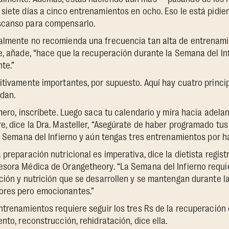
siete días a cinco entrenamientos en ocho. Eso le está pidi
scanso para compensarlo.
almente no recomienda una frecuencia tan alta de entrenami
e, añade, “hace que la recuperación durante la Semana del In
te.”
itivamente importantes, por supuesto. Aquí hay cuatro princi
dan.
mero, inscríbete. Luego saca tu calendario y mira hacia adela
e, dice la Dra. Masteller, “Asegúrate de haber programado tu
la Semana del Infierno y aún tengas tres entrenamientos por h
 preparación nutricional es imperativa, dice la dietista regist
esora Médica de Orangetheory. “La Semana del Infierno requi
ción y nutrición que se desarrollen y se mantengan durante 
ores pero emocionantes.”
ntrenamientos requiere seguir los tres Rs de la recuperación
nto, reconstrucción, rehidratación, dice ella.