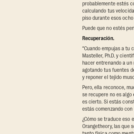
probablemente estés co
calculando tus velocid
piso durante esos ocho
Puede que no estés pen
Recuperación.
“Cuando empujas a tu c
Masteller, Ph.D. y cient
hacer entrenando a un 
agotando tus fuentes de
y reponer el tejido musc
Pero, ella reconoce, mu
se recupere no es algo
es cierto. Si estás con
estás comenzando con u
¿Cómo se traduce eso en
Orangetheory, las que s
tanto física como men