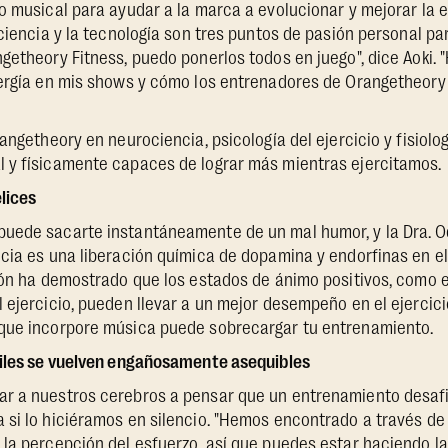
o musical para ayudar a la marca a evolucionar y mejorar la 
 ciencia y la tecnología son tres puntos de pasión personal p
getheory Fitness, puedo ponerlos todos en juego", dice Aoki. 
nergía en mis shows y cómo los entrenadores de Orangetheory
angetheory en neurociencia, psicología del ejercicio y fisiolo
 y físicamente capaces de lograr más mientras ejercitamos.
elices
uede sacarte instantáneamente de un mal humor, y la Dra. Od
cia es una liberación química de dopamina y endorfinas en el
ción ha demostrado que los estados de ánimo positivos, como 
 ejercicio, pueden llevar a un mejor desempeño en el ejercicio
que incorpore música puede sobrecargar tu entrenamiento.
ciles se vuelven engañosamente asequibles
r a nuestros cerebros a pensar que un entrenamiento desafia
 si lo hiciéramos en silencio. "Hemos encontrado a través d
 la percepción del esfuerzo, así que puedes estar haciendo l