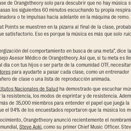
lase de Orangetheory solo para descubrir que no hay música 
 pasas los siguientes 60 minutos escuchando tu propia respir
inadora o te impulsas hacia adelante en la máquina de remo.
t Points se muestren en la pizarra al final de la clase, proba
ue satisfactorio. Eso es porque la música es más que solo ru
ergización del comportamiento en busca de una meta”, dice la
sejo Asesor Médico de Orangetheory. Así que, si tu meta es lle
l día con tus hijos o ser parte de la comunidad OTF, necesit
dores
para ayudarte a pasar cada clase, como un entrenador
ñero de clase o una lista de reproducción animada.
stitutos Nacionales de Salud
ha demostrado que escuchar mús
 la resistencia, los modos de esprintar y de resistencia. Ade
 más de 35,000 miembros para entender el papel que juega la
ue el 94% de los encuestados reportaron que la música los m
cimiento, Orangetheory anunció recientemente el nombramien
 mundial,
Steve Aoki
, como su primer Chief Music Officer. Ste