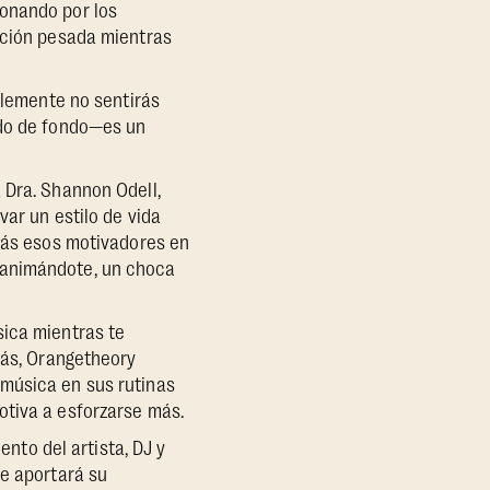
sonando por los
ación pesada mientras
blemente no sentirás
ido de fondo—es un
 Dra. Shannon Odell,
var un estilo de vida
arás esos motivadores en
 animándote, un choca
ica mientras te
más, Orangetheory
 música en sus rutinas
otiva a esforzarse más.
to del artista, DJ y
ve aportará su