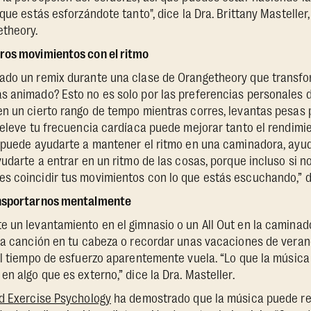
que estás esforzándote tanto", dice la Dra. Brittany Masteller,
etheory.
ros movimientos con el ritmo
ado un remix durante una clase de Orangetheory que transfo
s animado? Esto no es solo por las preferencias personales 
en un cierto rango de tempo mientras corres, levantas pesas
 eleve tu frecuencia cardíaca puede mejorar tanto el rendimi
a puede ayudarte a mantener el ritmo en una caminadora, ayu
yudarte a entrar en un ritmo de las cosas, porque incluso si n
 coincidir tus movimientos con lo que estás escuchando,” dic
ansportarnos mentalmente
e un levantamiento en el gimnasio o un All Out en la camin
una canción en tu cabeza o recordar unas vacaciones de vera
el tiempo de esfuerzo aparentemente vuela. “Lo que la músic
n algo que es externo,” dice la Dra. Masteller.
nd Exercise Psychology
ha demostrado que la música puede re