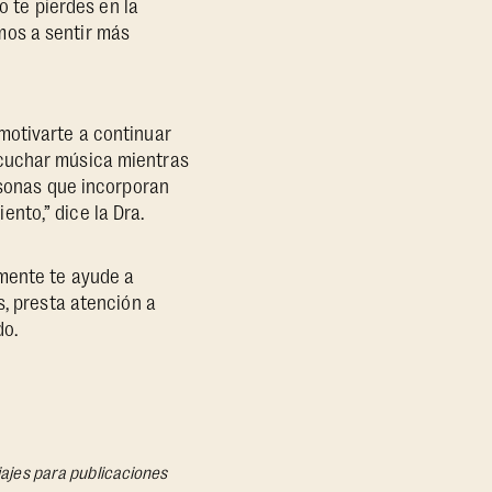
o te pierdes en la
mos a sentir más
motivarte a continuar
scuchar música mientras
rsonas que incorporan
nto,” dice la Dra.
emente te ayude a
s, presta atención a
do.
iajes para publicaciones