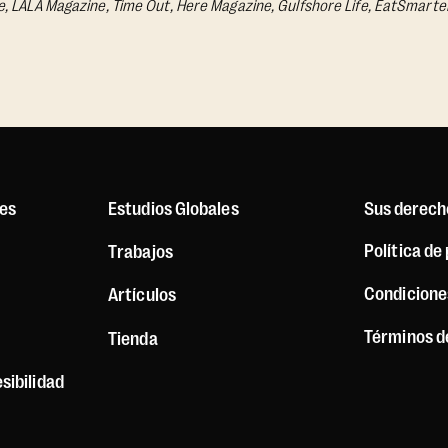
, LALA Magazine, Time Out, Here Magazine, Gulfshore Life, EatSmarte
es
Estudios Globales
Sus derech
Política de
Trabajos
Condicione
Artículos
Términos d
Tienda
sibilidad