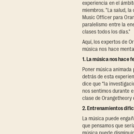
experiencia en el ámbit
miembros. "La salud, la
Music Officer para Oran
paralelismo entre la e
clases todos los días."
Aquí, los expertos de Or
música nos hace mental
1. La música nos hace f
Poner música animada p
detrás de esta experien
dice que “la investiga
nos sentimos durante el
clase de Orangetheory 
2. Entrenamientos difí
La música puede engaña
que pensamos que sería
música puede disminuir