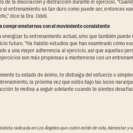
és de la disociación y distracción durante el ejercicio. “Cuand
e el entrenamiento es tan duro como puede ser, entonces va
lo,” dice la Dra. Odell.
 a comprometernos con el movimiento consistente
a energizar tu entrenamiento actual, sino que también puede 
cicio futuro. “Ha habido estudios que han examinado cómo e
lado a una mayor adherencia al ejercicio, así que aquellas pe
ejercicios son más propensas a mantenerse con un entrenamie
mente tu estado de ánimo, te distraiga del esfuerzo o simpl
ntrenamiento, la próxima vez que estés bajo las luces naranja
ucción te motiva a seguir adelante cuando te sientes desafia
odista radicada en Los Ángeles que cubre estilo de vida, bienestar y v