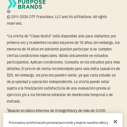
© 2011-2026 OTF Franchisor, LLC and its affiliations. All rights
reserved.
*La oferta de “Clase Gratis” está disponible solo para visitantes por
primera vez y residentes locales mayores de 18 años; sin embargo, los
menores de 14 años en adelante pueden participar si se cumplen
ciertas condiciones especiales. Válido únicamente en estudios
participantes. Aplican condiciones. Consulta en los estudios para más
detalles. El precio de venta recomendado para una visita casual es de
$25; sin embargo, los precios pueden variar, ya que cada estudio es
de propiedad y operación independiente. La oferta puede estar
sujeta a la finalización satisfactoria de una evaluación previa al
ejercicio y/o a los términos estándar de membresía temporal o de
invitado.
1
Basado en datos internos de Orangetheory de más de 3.000
miembros que participaron en un reto de transformación de 8
Procesamos su información personal para medir y mejorar nuestros sitios y
semanas, en el que se midieron la pérdida promedio de grasa y el