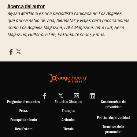
Acerca del autor
Alyssa Morlacci es una periodista radicada en Los Ángeles
que cubre estilo de vida, bienestar y viajes para publicaciones
como Los Angeles Magazine, LALA Magazine, Time Out, Here
Magazine, Gulfshore Life, EatSmarter.com, y más.
Preguntas frecuentes
Estudios Globales
Sus derechos de
privacidad
Press
Trabajos
Política de privacidad
Franquiciamiento
Artículos
Términos de la
Real Estate
Tienda
promoción