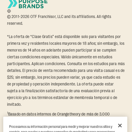
© 2011-2026 OTF Franchisor, LLC and its affiliations. All rights
reserved.
*La oferta de “Clase Gratis” está disponible solo para visitantes por
primera vez y residentes locales mayores de 18 años; sin embargo, los
menores de 14 años en adelante pueden participar si se cumplen
ciertas condiciones especiales. Válido únicamente en estudios
participantes. Aplican condiciones. Consulta en los estudios para más
detalles. El precio de venta recomendado para una visita casual es de
$25; sin embargo, los precios pueden variar, ya que cada estudio es
de propiedad y operación independiente. La oferta puede estar
sujeta a la finalización satisfactoria de una evaluación previa al
ejercicio y/o a los términos estándar de membresía temporal o de
invitado.
1
Basado en datos internos de Orangetheory de más de 3.000
miembros que participaron en un reto de transformación de 8
Procesamos su información personal para medir y mejorar nuestros sitios y
semanas, en el que se midieron la pérdida promedio de grasa y el
servicio, para ayudar a nuestras campañas de marketing y para proporcionar