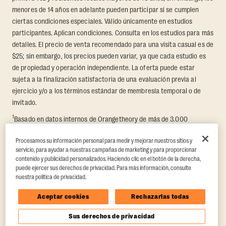
menores de 14 años en adelante pueden participar si se cumplen
ciertas condiciones especiales. Válido únicamente en estudios
participantes. Aplican condiciones. Consulta en los estudios para más
detalles. El precio de venta recomendado para una visita casual es de
$25; sin embargo, los precios pueden variar, ya que cada estudio es
de propiedad y operación independiente. La oferta puede estar
sujeta a la finalización satisfactoria de una evaluación previa al
ejercicio y/o a los términos estándar de membresía temporal o de
invitado.
1
Basado en datos internos de Orangetheory de más de 3.000
miembros que participaron en un reto de transformación de 8
Procesamos su información personal para medir y mejorar nuestros sitios y
semanas, en el que se midieron la pérdida promedio de grasa y el
servicio, para ayudar a nuestras campañas de marketing y para proporcionar
aumento de masa muscular magra. Respaldado por hallazgos de
contenido y publicidad personalizados. Haciendo clic en el botón de la derecha,
terceros en Quindry et al., 2021: “Physiologic and Psychologic
puede ejercer sus derechos de privacidad. Para más información, consulte
Responses to a High Intensity Functional Training Program.”
Journal of
nuestra política de privacidad.
Exercise Physiology Online
, 24(2), 79–91.
Aceptar cookies
Rechazarlas todas
Sus derechos de privacidad