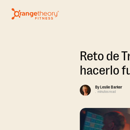
Reto de T
hacerlo f
By
Leslie Barker
.
minutes read