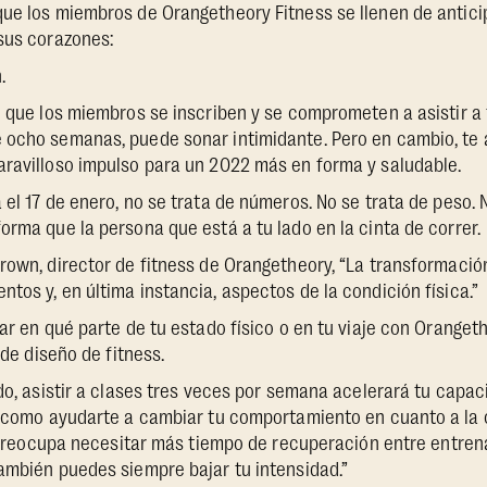
que los miembros de Orangetheory Fitness se llenen de antic
sus corazones:
.
l que los miembros se inscriben y se comprometen a asistir a
 ocho semanas, puede sonar intimidante. Pero en cambio, te a
aravilloso impulso para un 2022 más en forma y saludable.
el 17 de enero, no se trata de números. No se trata de peso. N
orma que la persona que está a tu lado en la cinta de correr.
rown, director de fitness de Orangetheory, “La transformación
tos y, en última instancia, aspectos de la condición física.”
tar en qué parte de tu estado físico o en tu viaje con Oranget
 de diseño de fitness.
ado, asistir a clases tres veces por semana acelerará tu capa
í como ayudarte a cambiar tu comportamiento en cuanto a la 
te preocupa necesitar más tiempo de recuperación entre entren
ambién puedes siempre bajar tu intensidad.”