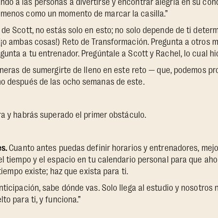
o a las personas a divertirse y encontrar alegría en su cond
 menos como un momento de marcar la casilla.”
 de Scott, no estás solo en esto; no solo depende de ti deter
 (¡o ambas cosas!) Reto de Transformación. Pregunta a otros
unta a tu entrenador. Pregúntale a Scott y Rachel, lo cual hic
maneras de sumergirte de lleno en este reto — que, podemos p
ho después de las ocho semanas de este.
a y habrás superado el primer obstáculo.
es.
Cuanto antes puedas definir horarios y entrenadores, mejor
el tiempo y el espacio en tu calendario personal para que aho
 tiempo existe; haz que exista para ti.
nticipación, sabe dónde vas. Solo llega al estudio y nosotros
to para ti, y funciona.”