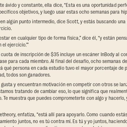
nte ávido y constante, ella dice, “Esta es una oportunidad per
ecíficos objetivos, y luego usar estas ocho semanas para hipe
s en algún punto intermedio, dice Scott, y estás buscando un
cicio.
tar en cualquier tipo de forma física,” dice él, “y están pens
el ejercicio.’”
 cuota de inscripción de $35 incluye un escáner InBody al co
base para cada miembro. Al final del desafío, ocho semanas d
á qué persona en cada estudio tuvo el mayor porcentaje de 
dad, todos son ganadores.
gusta y encuentran motivación en competir con otros se lanz
estamos tratando de cambiar eso, lo que significa que realmen
. Te muestra que puedes comprometerte con algo y hacerlo, y
heory, enfatiza, “está allí para apoyarlo. Como cuando está
miento juntos, no es tú contra mí. Es tú y yo juntos, haciend