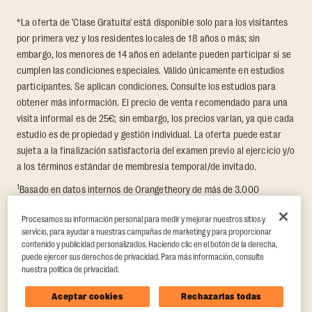
*La oferta de 'Clase Gratuita' está disponible solo para los visitantes
por primera vez y los residentes locales de 18 años o más; sin
embargo, los menores de 14 años en adelante pueden participar si se
cumplen las condiciones especiales. Válido únicamente en estudios
participantes. Se aplican condiciones. Consulte los estudios para
obtener más información. El precio de venta recomendado para una
visita informal es de 25€; sin embargo, los precios varían, ya que cada
estudio es de propiedad y gestión individual. La oferta puede estar
sujeta a la finalización satisfactoria del examen previo al ejercicio y/o
a los términos estándar de membresía temporal/de invitado.
1
Basado en datos internos de Orangetheory de más de 3.000
miembros que participaron en un desafío de transformación de 8
Procesamos su información personal para medir y mejorar nuestros sitios y
semanas, en el que se midió la pérdida promedio de grasa y el
servicio, para ayudar a nuestras campañas de marketing y para proporcionar
aumento de masa muscular sin grasa. Respaldado por hallazgos de
contenido y publicidad personalizados. Haciendo clic en el botón de la derecha,
terceros en Quindry et al., 2021: “Physiologic and Psychologic
puede ejercer sus derechos de privacidad. Para más información, consulte
Responses to a High Intensity Functional Training Program.”
Journal of
nuestra política de privacidad.
Exercise Physiology Online
, 24(2), 79–91.
Aceptar cookies
Rechazarlas todas