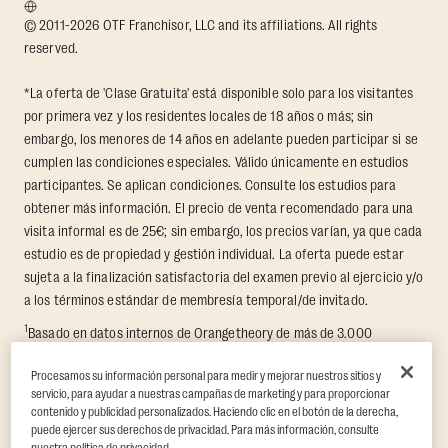
© 2011-2026 OTF Franchisor, LLC and its affiliations. All rights
reserved.
*La oferta de 'Clase Gratuita' está disponible solo para los visitantes
por primera vez y los residentes locales de 18 años o más; sin
embargo, los menores de 14 años en adelante pueden participar si se
cumplen las condiciones especiales. Válido únicamente en estudios
participantes. Se aplican condiciones. Consulte los estudios para
obtener más información. El precio de venta recomendado para una
visita informal es de 25€; sin embargo, los precios varían, ya que cada
estudio es de propiedad y gestión individual. La oferta puede estar
sujeta a la finalización satisfactoria del examen previo al ejercicio y/o
a los términos estándar de membresía temporal/de invitado.
1
Basado en datos internos de Orangetheory de más de 3.000
miembros que participaron en un desafío de transformación de 8
Procesamos su información personal para medir y mejorar nuestros sitios y
semanas, en el que se midió la pérdida promedio de grasa y el
servicio, para ayudar a nuestras campañas de marketing y para proporcionar
aumento de masa muscular sin grasa. Respaldado por hallazgos de
contenido y publicidad personalizados. Haciendo clic en el botón de la derecha,
terceros en Quindry et al., 2021: “Physiologic and Psychologic
puede ejercer sus derechos de privacidad. Para más información, consulte
Responses to a High Intensity Functional Training Program.”
Journal of
nuestra política de privacidad.