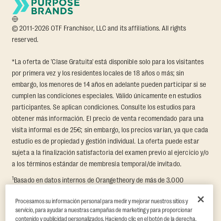
© 2011-2026 OTF Franchisor, LLC and its affiliations. All rights
reserved.
*La oferta de 'Clase Gratuita' está disponible solo para los visitantes
por primera vez y los residentes locales de 18 años o más; sin
embargo, los menores de 14 años en adelante pueden participar si se
cumplen las condiciones especiales. Válido únicamente en estudios
participantes. Se aplican condiciones. Consulte los estudios para
obtener más información. El precio de venta recomendado para una
visita informal es de 25€; sin embargo, los precios varían, ya que cada
estudio es de propiedad y gestión individual. La oferta puede estar
sujeta a la finalización satisfactoria del examen previo al ejercicio y/o
a los términos estándar de membresía temporal/de invitado.
1
Basado en datos internos de Orangetheory de más de 3.000
miembros que participaron en un desafío de transformación de 8
Procesamos su información personal para medir y mejorar nuestros sitios y
semanas, en el que se midió la pérdida promedio de grasa y el
servicio, para ayudar a nuestras campañas de marketing y para proporcionar
aumento de masa muscular sin grasa. Respaldado por hallazgos de
contenido y publicidad personalizados. Haciendo clic en el botón de la derecha,