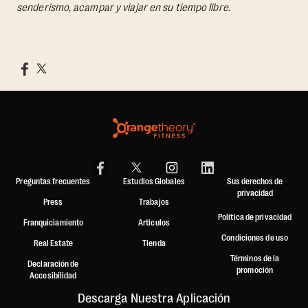
senderismo, acampar y viajar en su tiempo libre.
Preguntas frecuentes
Estudios Globales
Sus derechos de
privacidad
Press
Trabajos
Política de privacidad
Franquiciamiento
Artículos
Condiciones de uso
Real Estate
Tienda
Términos de la
Declaración de
promoción
Accesibilidad
Descarga Nuestra Aplicación