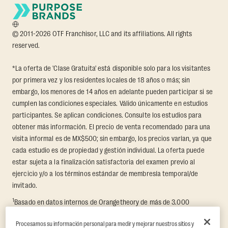
© 2011-2026 OTF Franchisor, LLC and its affiliations. All rights
reserved.
*La oferta de 'Clase Gratuita' está disponible solo para los visitantes
por primera vez y los residentes locales de 18 años o más; sin
embargo, los menores de 14 años en adelante pueden participar si se
cumplen las condiciones especiales. Válido únicamente en estudios
participantes. Se aplican condiciones. Consulte los estudios para
obtener más información. El precio de venta recomendado para una
visita informal es de MX$500; sin embargo, los precios varían, ya que
cada estudio es de propiedad y gestión individual. La oferta puede
estar sujeta a la finalización satisfactoria del examen previo al
ejercicio y/o a los términos estándar de membresía temporal/de
invitado.
1
Basado en datos internos de Orangetheory de más de 3.000
miembros que participaron en un Reto de Transformación de 8
Procesamos su información personal para medir y mejorar nuestros sitios y
semanas, en el que se midió la pérdida promedio de grasa y el