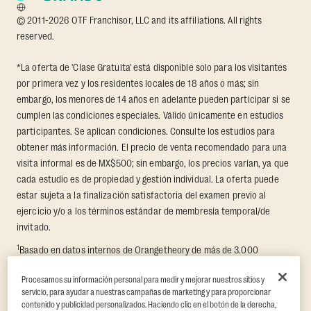
© 2011-2026 OTF Franchisor, LLC and its affiliations. All rights
reserved.
*La oferta de 'Clase Gratuita' está disponible solo para los visitantes
por primera vez y los residentes locales de 18 años o más; sin
embargo, los menores de 14 años en adelante pueden participar si se
cumplen las condiciones especiales. Válido únicamente en estudios
participantes. Se aplican condiciones. Consulte los estudios para
obtener más información. El precio de venta recomendado para una
visita informal es de MX$500; sin embargo, los precios varían, ya que
cada estudio es de propiedad y gestión individual. La oferta puede
estar sujeta a la finalización satisfactoria del examen previo al
ejercicio y/o a los términos estándar de membresía temporal/de
invitado.
1
Basado en datos internos de Orangetheory de más de 3.000
miembros que participaron en un Reto de Transformación de 8
Procesamos su información personal para medir y mejorar nuestros sitios y
semanas, en el que se midió la pérdida promedio de grasa y el
servicio, para ayudar a nuestras campañas de marketing y para proporcionar
aumento de masa muscular libre de grasa. Respaldado por hallazgos
contenido y publicidad personalizados. Haciendo clic en el botón de la derecha,