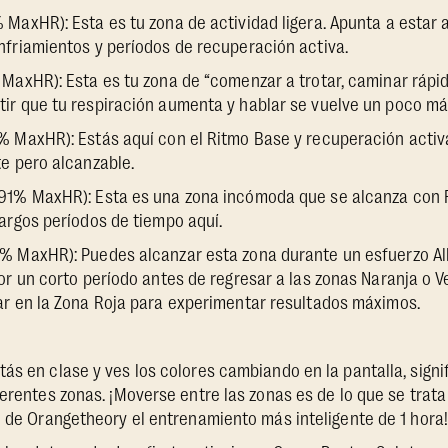
MaxHR): Esta es tu zona de actividad ligera. Apunta a estar 
nfriamientos y períodos de recuperación activa.
 MaxHR): Esta es tu zona de “comenzar a trotar, caminar rápi
r que tu respiración aumenta y hablar se vuelve un poco más 
% MaxHR): Estás aquí con el Ritmo Base y recuperación activa
te pero alcanzable.
91% MaxHR): Esta es una zona incómoda que se alcanza con R
argos períodos de tiempo aquí.
% MaxHR): Puedes alcanzar esta zona durante un esfuerzo All-O
or un corto período antes de regresar a las zonas Naranja o 
ar en la Zona Roja para experimentar resultados máximos.
ás en clase y ves los colores cambiando en la pantalla, signi
ferentes zonas. ¡Moverse entre las zonas es de lo que se trat
e de Orangetheory el entrenamiento más inteligente de 1 hora!