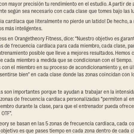
con mayor precisión tu rendimiento en el estudio. A partir de 
te según sea necesario con cada clase que tomes bajo las l
ia cardíaca que literalmente no pierde un latido! De hecho, a
os más inteligentes.
ess en Orangetheory Fitness, dice: “Nuestro objetivo es garant
as de frecuencia cardíaca para cada miembro, cada clase, pa
ntrenamiento posible que lleve a mejores resultados. Hemos c
 de cada miembro a medida que se condicionan con el tiempo.
 con el miembro en su proceso de acondicionamiento y, en úl
entirse bien" en cada clase donde las zonas coincidan con l
s son importantes porque te ayudan a trabajar en la intensid
 zonas de frecuencia cardíaca personalizadas “permiten al e
iembro durante la clase, para que el entrenador pueda ofrece
 OTF”.
eory se basan en las 5 zonas de frecuencia cardíaca, cada c
o objetivo es que pases tiempo en cada zona dentro de cada c