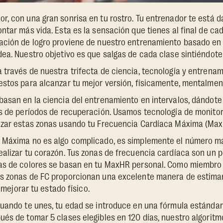
, con una gran sonrisa en tu rostro. Tu entrenador te está d
ntar más vida. Esta es la sensación que tienes al final de ca
ación de logro proviene de nuestro entrenamiento basado en l
ea. Nuestro objetivo es que salgas de cada clase sintiéndote 
 través de nuestra trifecta de ciencia, tecnología y entren
estos para alcanzar tu mejor versión, físicamente, mentalme
asan en la ciencia del entrenamiento en intervalos, dándote
as de períodos de recuperación. Usamos tecnología de monito
izar estas zonas usando tu Frecuencia Cardíaca Máxima (Max
 Máxima no es algo complicado, es simplemente el número m
alizar tu corazón. Tus zonas de frecuencia cardíaca son un 
as de colores se basan en tu MaxHR personal. Como miembro
s zonas de FC proporcionan una excelente manera de estimar 
, mejorar tu estado físico.
uando te unes, tu edad se introduce en una fórmula estándar 
és de tomar 5 clases elegibles en 120 días, nuestro algoritm