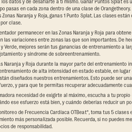
e los datos y de desafiarte a ti mismo. Ganar Puntos Splat es 
o pasas en cada zona dentro de una clase de Orangetheory. 
 Zonas Naranja y Roja, ganas 1 Punto Splat. Las clases están
 por clase.
tentador permanecer en las Zonas Naranja y Roja para obtene
on las variaciones entre zonas las que son importantes. De h
 y Verde, mejores serán tus ganancias de entrenamiento a lar
 agotamiento y síndrome de sobreentrenamiento.
s Naranja y Roja durante la mayor parte del entrenamiento i
entrenamiento de alta intensidad en estado estable, en lugar
 están diseñados nuestros entrenamientos. Esto puede ser una
esfuerzo, y para que te permitas recuperar adecuadamente cu
adora necesidad de exigirte al máximo, escucha a tu propio 
ándo ese esfuerzo está bien, y cuándo deberías reducir un po
nitoreo de Frecuencia Cardíaca OTBeat®, toma tus 5 clases e
miento más personalizada posible. Recuerda, si no puedes me
cios de responsabilidad.