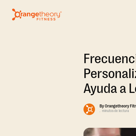
Frecuenc
Personali
Ayuda a L
By
Orangetheory Fit
.
minutos de lectura