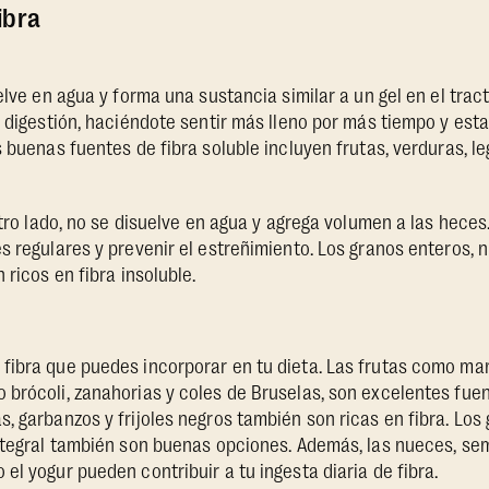
ibra
elve en agua y forma una sustancia similar a un gel en el trac
e digestión, haciéndote sentir más lleno por más tiempo y esta
s buenas fuentes de fibra soluble incluyen frutas, verduras, l
 otro lado, no se disuelve en agua y agrega volumen a las hece
 regulares y prevenir el estreñimiento. Los granos enteros, nu
 ricos en fibra insoluble.
fibra que puedes incorporar en tu dieta. Las frutas como man
brócoli, zanahorias y coles de Bruselas, son excelentes fuen
, garbanzos y frijoles negros también son ricas en fibra. Lo
ntegral también son buenas opciones. Además, las nueces, sem
el yogur pueden contribuir a tu ingesta diaria de fibra.