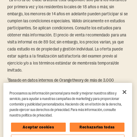
por primera vez y los residentes locales de 18 años o más; sin
embargo, los menores de 14 años en adelante pueden participar si se
cumplen las condiciones especiales. Válido únicamente en estudios
participantes. Se aplican condiciones. Consulte los estudios para
obtener más información. El precio de venta recomendado para una
visita informal es de 89 Sol; sin embargo, los precios varían, ya que
cada estudio es de propiedad y gestión individual. La oferta puede
estar sujeta a la finalización satisfactoria del examen previo al
ejercicio y/o a los términos estándar de membresía temporal/de
invitado.
1
Basado en datos internos de Orangetheory de más de 3.000
miembros que participaron en un reto de transformación de 8
Procesamos su información personal para medir y mejorar nuestros sitios y
semanas, en el que se midió la pérdida promedio de grasa y el
servicio, para ayudar a nuestras campañas de marketing y para proporcionar
aumento de masa muscular magra. Respaldado por hallazgos de
contenido y publicidad personalizados. Haciendo clic en el botón de la derecha,
terceros en Quindry et al., 2021: “Physiologic and Psychologic
puede ejercer sus derechos de privacidad. Para más información, consulte
Responses to a High Intensity Functional Training Program.”
Journal of
nuestra política de privacidad.
Exercise Physiology Online
, 24(2), 79–91.
Aceptar cookies
Rechazarlas todas