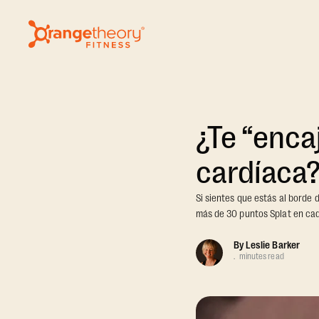
¿Te “enca
cardíaca
Si sientes que estás al borde 
más de 30 puntos Splat en cad
By
Leslie Barker
.
minutes read