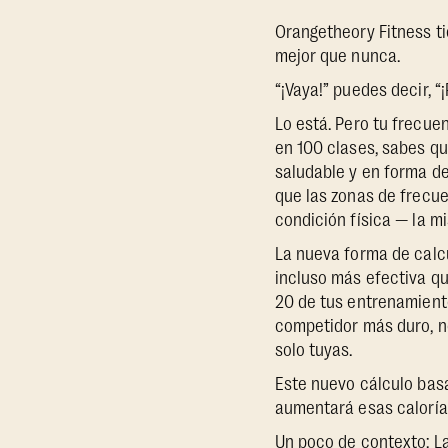
Orangetheory Fitness t
mejor que nunca.
“¡Vaya!” puedes decir, 
Lo está. Pero tu frecue
en 100 clases, sabes q
saludable y en forma d
que las zonas de frecue
condición física — la mi
La nueva forma de calcu
incluso más efectiva q
20 de tus entrenamiento
competidor más duro, no
solo tuyas.
Este nuevo cálculo bas
aumentará esas caloría
Un poco de contexto: La