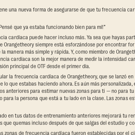
iene una nueva forma de asegurarse de que tu frecuencia ca
“¡Pensé que ya estaba funcionando bien para mí!”
ncia cardíaca puede hacer incluso más. Ya sea que hayas par
ue Orangetheory siempre está esforzándose por encontrar fo
e la manera más simple y rápida. Y, como miembro de Oranget
ncia cardíaca son la mejor manera de medir la intensidad car
sión principal de OTF desde el primer día.
lar la frecuencia cardíaca de Orangetheory, que se lanzó en
ue lo que estabas haciendo ahora. Es aún más personalizada
s anteriores para estimar nuevas zonas para ti — no para tu 
 para la persona que está a tu lado en la clase. Las zonas es
ado en tus datos de entrenamiento anteriores mejorará tu re
s que quemas incluso después de que salgas del estudio y co
s zonas de frecuencia cardíaca fueron establecidas por el cie