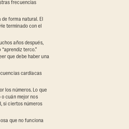
stras frecuencias
 de forma natural. El
¡He terminado con el
 muchos años después,
“aprendiz terco.”
reer que debe haber una
recuencias cardíacas
or los números. Lo que
o o cuán mejor nos
l, si ciertos números
 cosa que no funciona