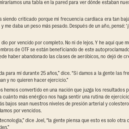
miraríamos una tabla en la pared para ver dónde estaban nue
 siendo criticado porque mi frecuencia cardíaca era tan baja
a y me daba un peso más pesado. Después de un año, pensé: ‘
dio por vencido por completo. No ni de lejos. Y he aquí que
embros de OTF se están beneficiando de este autoproclamado 
ede haber abandonado las clases de aeróbicos, no dejó de c
da para mí durante 25 años,” dice. “Si damos a la gente las f
an y no quieren hacer ejercicio.”
os hemos convertido en una nación que juzga los resultados p
ta cuánto más enérgico nos haga sentir una rutina de ejercici
s bajos sean nuestros niveles de presión arterial y colestero
 damos por vencidos.
tecnología,” dice Joel, “la gente piensa que esto es solo otra
den.”