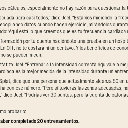
vos cálculos, especialmente no hay razón para cuestionar la 
cuada para casi todos,” dice Joel. “Estamos midiendo la frec
recopilando datos cuando hacen ejercicio, mirándolos durante
do: ‘Aquí está lo que creemos que es tu frecuencia cardíaca 
nformación por tu cuenta haciéndote una prueba en un hospita
En OTF, no te costará ni un centavo. Y los beneficios de cono
 no se pueden medir.
nfatiza Joel. “Entrenar a la intensidad correcta equivale a me
ardíaca es la mejor medida de la intensidad durante un entre
 Splat, dice que una persona que actualmente alcanza 50 en
cha con ese número. “Pero si tuvieras las zonas adecuadas, h
” dice Joel. “Podrías ver 30 puntos, pero la cuenta de caloría
ómo probarlo:
haber completado 20 entrenamientos.