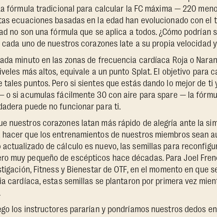
La fórmula tradicional para calcular la FC máxima — 220 men
stas ecuaciones basadas en la edad han evolucionado con el 
dad no son una fórmula que se aplica a todos. ¿Cómo podrían 
y cada uno de nuestros corazones late a su propia velocidad y 
ada minuto en las zonas de frecuencia cardíaca Roja o Naran
iveles más altos, equivale a un punto Splat. El objetivo para
tales puntos. Pero si sientes que estás dando lo mejor de ti y
— o si acumulas fácilmente 30 con aire para spare — la fórmu
dadera puede no funcionar para ti.
e nuestros corazones latan más rápido de alegría ante la sim
 hacer que los entrenamientos de nuestros miembros sean aú
actualizado de cálculo es nuevo, las semillas para reconfigu
o muy pequeño de escépticos hace décadas. Para Joel Fren
stigación, Fitness y Bienestar de OTF, en el momento en que 
ia cardíaca, estas semillas se plantaron por primera vez mie
.
go los instructores pararían y pondríamos nuestros dedos en