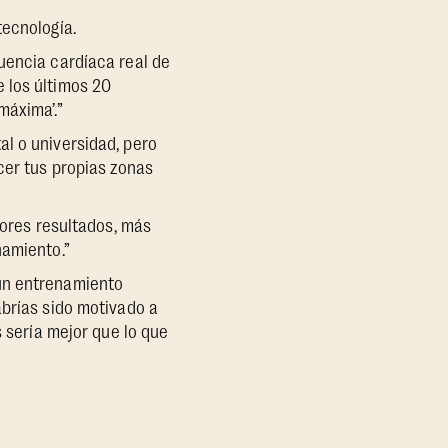
tecnología.
uencia cardíaca real de
 los últimos 20
máxima’.”
l o universidad, pero
cer tus propias zonas
jores resultados, más
namiento.”
 un entrenamiento
abrías sido motivado a
s sería mejor que lo que