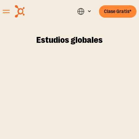
Clase Gratis*
Estudios globales
FILTROS
{{
estudios
{{currentCountry}}
{{selectedState}}
filteredStudios.length
encontrados
}}
{{selectedState}}