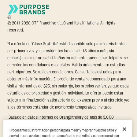
© 2011-2026 OTF Franchisor, LLC and its affiliations. All rights
reserved.
*La oferta de 'Clase Gratuita' está disponible solo para los visitantes
por primera vez y los residentes locales de 18 años o más; sin
embargo, los menores de 14 años en adelante pueden participar si se
cumplen las condiciones especiales. Válido únicamente en estudios
participantes. Se aplican condiciones. Consulte los estudios para
obtener más información. El precio de venta recomendado para una
visita informal es de $25; sin embargo, los precios varían, ya que cada
estudio es de propiedad y gestión individual. La oferta puede estar
sujeta a la finalización satisfactoria del examen previo al ejercicio y/o
a los términos estándar de membresía temporal/de invitado.
1
Basado en datos internos de Orangetheory de más de 3.000
miembros que participaron en un reto de transformación de 8
Procesamos su información personal para medir y mejorar nuestros sitios y
semanas, en el que se midió la pérdida de grasa corporal promedio y
servicio, para ayudar a nuestras campañas de marketing y para proporcionar