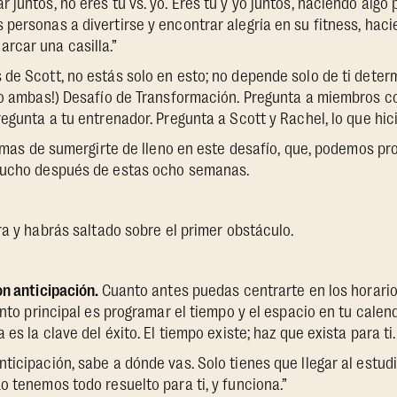
 juntos, no eres tú vs. yo. Eres tú y yo juntos, haciendo algo
personas a divertirse y encontrar alegría en su fitness, ha
car una casilla.”
de Scott, no estás solo en esto; no depende solo de ti deter
(¡o ambas!) Desafío de Transformación. Pregunta a miembros
egunta a tu entrenador. Pregunta a Scott y Rachel, lo que hici
formas de sumergirte de lleno en este desafío, que, podemos p
mucho después de estas ocho semanas.
a y habrás saltado sobre el primer obstáculo.
on anticipación.
Cuanto antes puedas centrarte en los horario
punto principal es programar el tiempo y el espacio en tu cale
 es la clave del éxito. El tiempo existe; haz que exista para ti.
ticipación, sabe a dónde vas. Solo tienes que llegar al estud
o tenemos todo resuelto para ti, y funciona.”