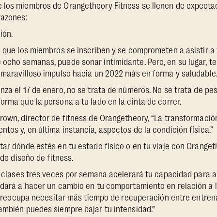
 los miembros de Orangetheory Fitness se llenen de expecta
razones:
ión.
l que los miembros se inscriben y se comprometen a asistir a
ocho semanas, puede sonar intimidante. Pero, en su lugar, te
 maravilloso impulso hacia un 2022 más en forma y saludable
za el 17 de enero, no se trata de números. No se trata de peso
orma que la persona a tu lado en la cinta de correr.
rown, director de fitness de Orangetheory, “La transformación
tos y, en última instancia, aspectos de la condición física.”
tar dónde estés en tu estado físico o en tu viaje con Oranget
 de diseño de fitness.
 a clases tres veces por semana acelerará tu capacidad para a
udará a hacer un cambio en tu comportamiento en relación a l
te preocupa necesitar más tiempo de recuperación entre entren
ambién puedes siempre bajar tu intensidad.”