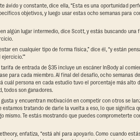
nte ávido y constante, dice ella, “Esta es una oportunidad per
pecíficos objetivos, y luego usar estas ocho semanas para co
 en algún lugar intermedio, dice Scott, y estás buscando una
cicio.
tar en cualquier tipo de forma física,” dice él, “y están pens
ejercicio.’”
 tarifa de entrada de $35 incluye un escáner InBody al comien
base para cada miembro. Al final del desafío, ocho semanas d
á cuál persona en cada estudio tuvo el porcentaje más alto 
d, todos son ganadores.
gusta y encuentran motivación en competir con otros se lanz
e estamos tratando de darle la vuelta a eso, lo que significa 
igo mismo. Te estás mostrando que puedes comprometerte con 
theory, enfatiza, “está ahí para apoyarlo. Como cuando está