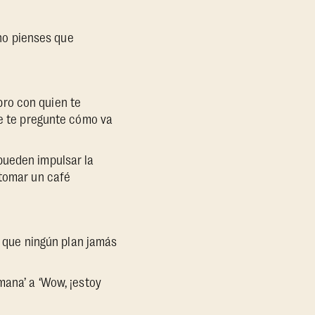
“no pienses que
ro con quien te
ue te pregunte cómo va
pueden impulsar la
 tomar un café
r que ningún plan jamás
mana’ a ‘Wow, ¡estoy