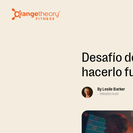
Desafío d
hacerlo f
By
Leslie Barker
.
minutes read