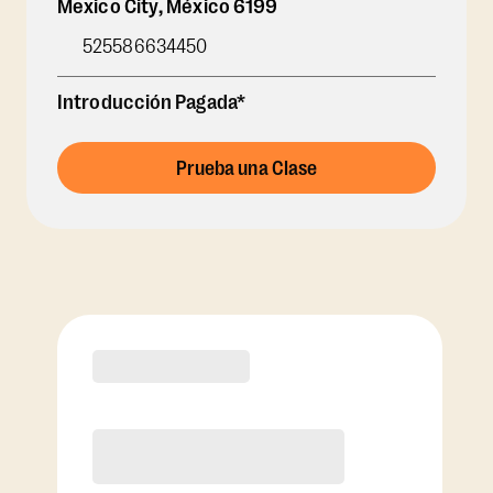
Mexico City
,
México
6199
525586634450
Introducción Pagada*
Prueba una Clase
Opciones de membresía
Ver opciones de paquetes de clases
RECOMENDADO POR EL ENTRENADOR