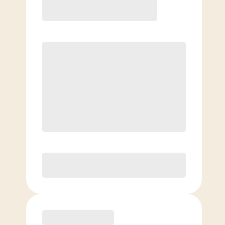
8 clases/mes
Clases extra a precio reducido
Básico
4 clases/mes