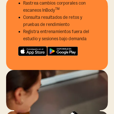
Rastrea cambios corporales con
TM
escaneos InBody
Consulta resultados de retos y
pruebas de rendimiento
Registra entrenamientos fuera del
estudio y sesiones bajo demanda