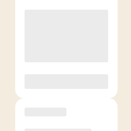
Primer
Clases ilimitadas
Tarifa reducida para familias
Élite