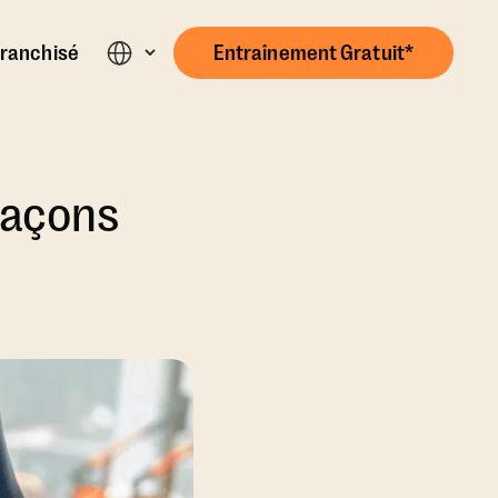
ranchisé
Entraînement Gratuit*
façons