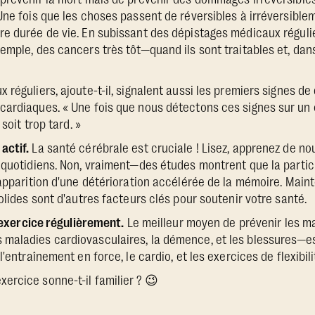
 Une fois que les choses passent de réversibles à irréversib
e durée de vie. En subissant des dépistages médicaux réguli
emple, des cancers très tôt—quand ils sont traitables et, dans
réguliers, ajoute-t-il, signalent aussi les premiers signes d
cardiaques. « Une fois que nous détectons ces signes sur un
 soit trop tard. »
actif.
La santé cérébrale est cruciale ! Lisez, apprenez de n
 quotidiens. Non, vraiment—des études montrent que la parti
'apparition d'une détérioration accélérée de la mémoire. Maint
olides sont d'autres facteurs clés pour soutenir votre santé.
l'exercice régulièrement.
Le meilleur moyen de prévenir les ma
aladies cardiovasculaires, la démence, et les blessures—est
l'entraînement en force, le cardio, et les exercices de flexibili
rcice sonne-t-il familier ? 😉