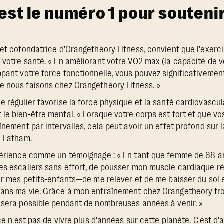
est le numéro 1 pour souteni
 et cofondatrice d'Orangetheory Fitness, convient que l'exerci
 votre santé. « En améliorant votre VO2 max (la capacité de vo
ppant votre force fonctionnelle, vous pouvez significativemen
e nous faisons chez Orangetheory Fitness. »
 régulier favorise la force physique et la santé cardiovascula
le bien-être mental. « Lorsque votre corps est fort et que 
înement par intervalles, cela peut avoir un effet profond sur l
e Latham.
xpérience comme un témoignage : « En tant que femme de 68 an
es escaliers sans effort, de pousser mon muscle cardiaque rég
ter mes petits-enfants—de me relever et de me baisser du sol 
ans ma vie. Grâce à mon entraînement chez Orangetheory troi
 sera possible pendant de nombreuses années à venir. »
ce n'est pas de vivre plus d'années sur cette planète. C'est d'a