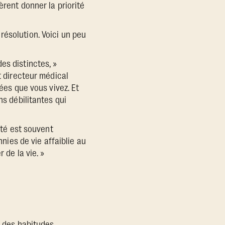
èrent donner la priorité
résolution. Voici un peu
es distinctes, »
t directeur médical
nées que vous vivez. Et
ns débilitantes qui
nté est souvent
nnies de vie affaiblie au
 de la vie. »
, des habitudes