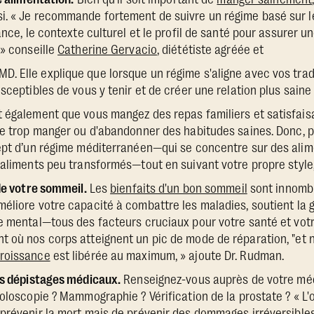
i. « Je recommande fortement de suivre un régime basé sur 
ance, le contexte culturel et le profil de santé pour assurer u
 » conseille
Catherine Gervacio
, diététiste agréée et
 Elle explique que lorsque un régime s'aligne avec vos tradi
sceptibles de vous y tenir et de créer une relation plus saine 
 également que vous mangez des repas familiers et satisfaisan
de trop manger ou d'abandonner des habitudes saines. Donc, 
cept d’un régime méditerranéen—qui se concentre sur des ali
 aliments peu transformés—tout en suivant votre propre style, 
 de votre sommeil.
Les
bienfaits d'un bon sommeil
sont innombr
éliore votre capacité à combattre les maladies, soutient la g
e mental—tous des facteurs cruciaux pour votre santé et votre
t où nos corps atteignent un pic de mode de réparation, "et 
roissance
est libérée au maximum, » ajoute Dr. Rudman.
os dépistages médicaux.
Renseignez-vous auprès de votre méd
oloscopie ? Mammographie ? Vérification de la prostate ? « L'o
prévenir la mort mais de prévenir des dommages irréversibles