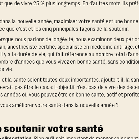
t que de vivre 25 % plus longtemps. En d'autres mots, ils préf
dans la nouvelle année, maximiser votre santé est une bonne 
ce que c'est et les cinq principales façons de la soutenir.
Lorsque nous parlons de longévité, nous examinons deux périod
man
, anesthésiste certifié, spécialiste en médecine anti-âge, e
l y a la durée de vie, qui fait référence au nombre total d'an
e nombre d'années que vous vivez en bonne santé, sans conditio
de vie.
 et la santé soient toutes deux importantes, ajoute-t-il, la sa
evrait pas être le cas. « L'objectif n'est pas de vivre des déce
es années où vous pouvez être en bonne santé, actif et profiter
vous améliorer votre santé dans la nouvelle année ?
e soutenir votre santé
e alimentation.
Bien qu'il soit important de
manger sainement