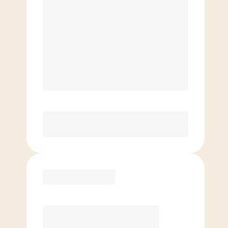
199.00
$
/mois.
Cours illimités
4 InBody Scans/yr*, 10 % de rabais
sur le commerce de détail, 1
personne VIP par mois
Je l'adore ou vous remboursez!*
Elite
159.00
$
/mois.