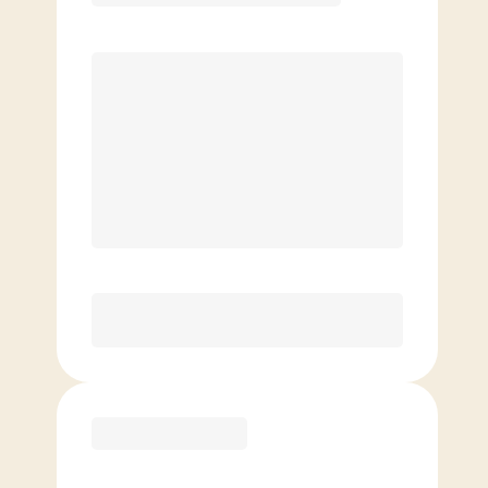
Prix par séance
0
$
8 séances/mois (utilisation en
moyenne de 2x/semaine)
Séances additionnelles à tarif réduit
De base
109.00
$
/mois.
Prix par séance
0
$