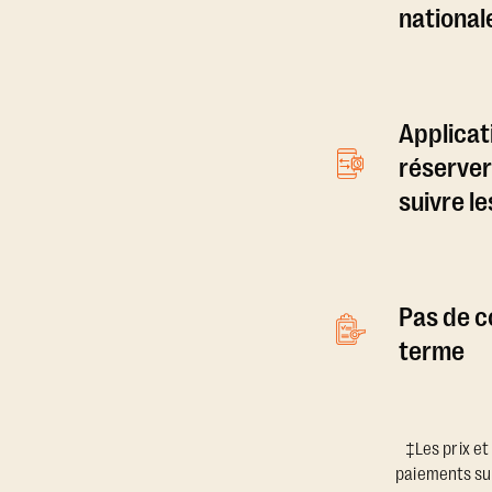
national
Applicat
réserver
suivre l
Pas de c
terme
‡Les prix et
paiements sup