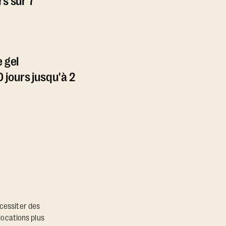
rs sur 7
e gel
jours jusqu'à 2
écessiter des
locations plus