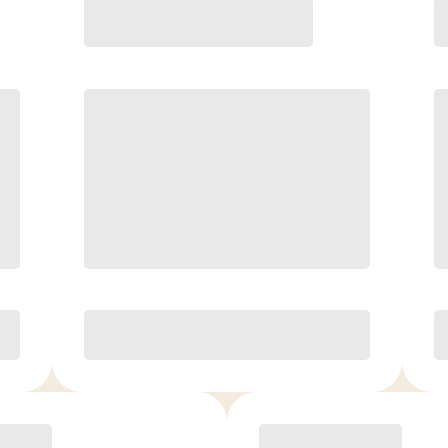
Premier
199.00
$
/mois.
Cours illimités
4 InBody Scans/yr*, 10 % de
rabais sur le commerce de
détail, 1 personne VIP par mois
Je l'adore ou vous remboursez!*