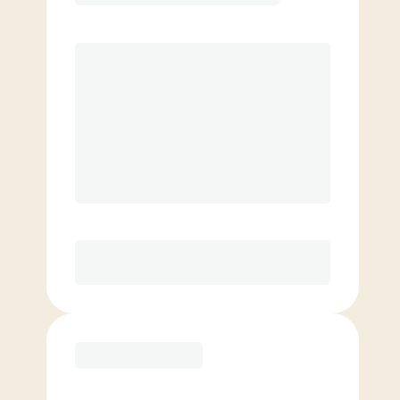
Prix par séance
0
$
8 séances/mois (utilisation en
moyenne de 2x/semaine)
Séances additionnelles à tarif réduit
De base
109.00
$
/mois.
Prix par séance
0
$