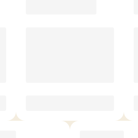
Premier
189.00
$
/mois.
Cours illimités
4 InBody Scans/yr*, 10 % de
rabais sur le commerce de
détail, 1 personne VIP par mois
Je l'adore ou vous remboursez!*