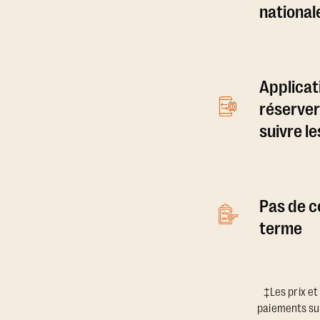
national
Applicat
réserver
suivre l
Pas de c
terme
‡Les prix et
paiements sup