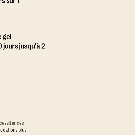
rs sur 7
e gel
jours jusqu'à 2
écessiter des
locations plus