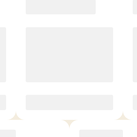
Premier
Cours illimités
Meilleur rapport de prix par
séance
Résultats rapides en fonction
de vos objectifs