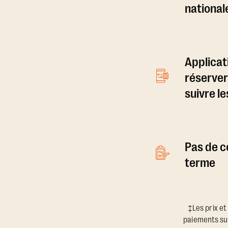
national
Applicat
réserver
suivre l
Pas de c
terme
‡Les prix et
paiements sup