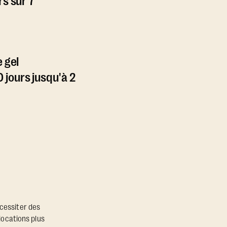
rs sur 7
e gel
jours jusqu'à 2
écessiter des
locations plus