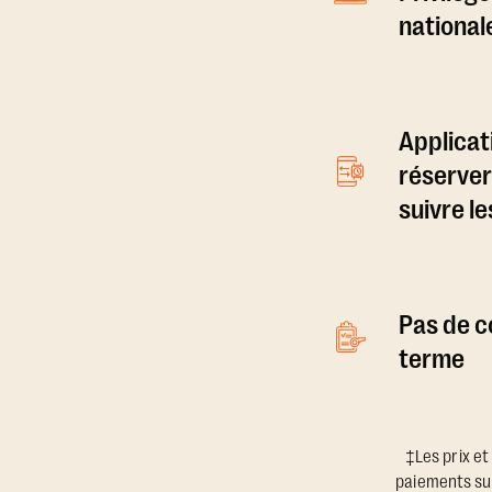
national
Applicat
réserver
suivre l
Pas de c
terme
‡Les prix et
paiements sup