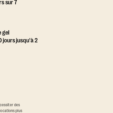
rs sur 7
e gel
jours jusqu'à 2
écessiter des
locations plus