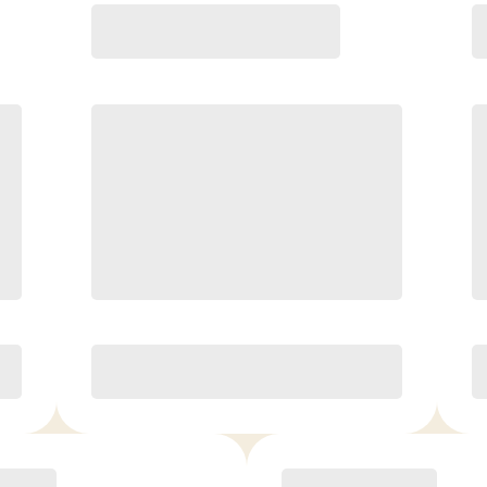
Premier
219.00
$
/mois.
Cours illimités
4 InBody Scans/yr*, 10 % de
rabais sur le commerce de
détail, 1 personne VIP par mois
Je l'adore ou vous remboursez!*