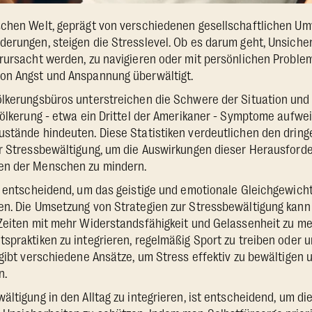
schen Welt, geprägt von verschiedenen gesellschaftlichen U
erungen, steigen die Stresslevel. Ob es darum geht, Unsicher
rursacht werden, zu navigieren oder mit persönlichen Proble
on Angst und Anspannung überwältigt.
lkerungsbüros unterstreichen die Schwere der Situation und 
völkerung - etwa ein Drittel der Amerikaner - Symptome aufweis
ustände hindeuten. Diese Statistiken verdeutlichen den drin
ur Stressbewältigung, um die Auswirkungen dieser Herausford
en der Menschen zu mindern.
t entscheidend, um das geistige und emotionale Gleichgewich
en. Die Umsetzung von Strategien zur Stressbewältigung kan
Zeiten mit mehr Widerstandsfähigkeit und Gelassenheit zu mei
spraktiken zu integrieren, regelmäßig Sport zu treiben oder 
 gibt verschiedene Ansätze, um Stress effektiv zu bewältigen 
n.
ältigung in den Alltag zu integrieren, ist entscheidend, um di