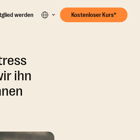
tglied werden
Kostenloser Kurs*
tress
ir ihn
nnen