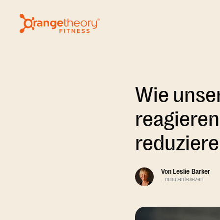
Wie unser
reagieren
reduzier
Von
Leslie Barker
.
minuten lesezeit