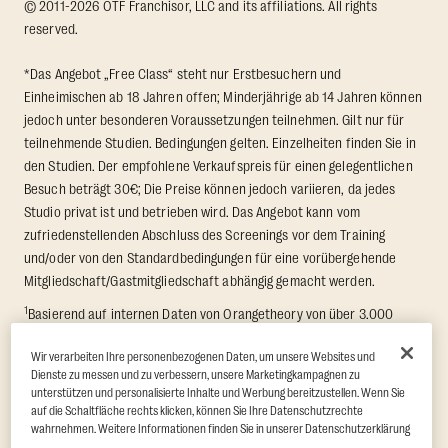
© 2011-2026 OTF Franchisor, LLC and its affiliations. All rights
reserved.
*Das Angebot „Free Class“ steht nur Erstbesuchern und
Einheimischen ab 18 Jahren offen; Minderjährige ab 14 Jahren können
jedoch unter besonderen Voraussetzungen teilnehmen. Gilt nur für
teilnehmende Studien. Bedingungen gelten. Einzelheiten finden Sie in
den Studien. Der empfohlene Verkaufspreis für einen gelegentlichen
Besuch beträgt 30€; Die Preise können jedoch variieren, da jedes
Studio privat ist und betrieben wird. Das Angebot kann vom
zufriedenstellenden Abschluss des Screenings vor dem Training
und/oder von den Standardbedingungen für eine vorübergehende
Mitgliedschaft/Gastmitgliedschaft abhängig gemacht werden.
1
Basierend auf internen Daten von Orangetheory von über 3.000
Mitgliedern, die an einer 8-wöchigen Transformation Challenge
Wir verarbeiten Ihre personenbezogenen Daten, um unsere Websites und
teilgenommen haben, bei der der durchschnittliche Fettabbau und
Dienste zu messen und zu verbessern, unsere Marketingkampagnen zu
der Zuwachs an Magermasse gemessen wurden. Unterstützt durch
unterstützen und personalisierte Inhalte und Werbung bereitzustellen. Wenn Sie
Ergebnisse von Quindry et al., 2021: “Physiologic and Psychologic
auf die Schaltfläche rechts klicken, können Sie Ihre Datenschutzrechte
Responses to a High Intensity Functional Training Program.”
Journal of
wahrnehmen. Weitere Informationen finden Sie in unserer Datenschutzerklärung