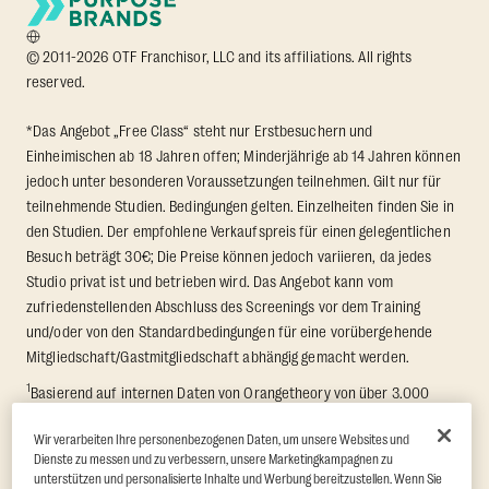
© 2011-2026 OTF Franchisor, LLC and its affiliations. All rights
reserved.
*Das Angebot „Free Class“ steht nur Erstbesuchern und
Einheimischen ab 18 Jahren offen; Minderjährige ab 14 Jahren können
jedoch unter besonderen Voraussetzungen teilnehmen. Gilt nur für
teilnehmende Studien. Bedingungen gelten. Einzelheiten finden Sie in
den Studien. Der empfohlene Verkaufspreis für einen gelegentlichen
Besuch beträgt 30€; Die Preise können jedoch variieren, da jedes
Studio privat ist und betrieben wird. Das Angebot kann vom
zufriedenstellenden Abschluss des Screenings vor dem Training
und/oder von den Standardbedingungen für eine vorübergehende
Mitgliedschaft/Gastmitgliedschaft abhängig gemacht werden.
1
Basierend auf internen Daten von Orangetheory von über 3.000
Mitgliedern, die an einer 8-wöchigen Transformation Challenge
Wir verarbeiten Ihre personenbezogenen Daten, um unsere Websites und
teilgenommen haben, bei der der durchschnittliche Fettabbau und
Dienste zu messen und zu verbessern, unsere Marketingkampagnen zu
der Zuwachs an Magermasse gemessen wurden. Unterstützt durch
unterstützen und personalisierte Inhalte und Werbung bereitzustellen. Wenn Sie