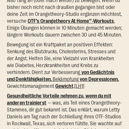
Also fang an (oder mach weiter) zu bewegen. Wenn du
bisher noch nicht nach draußen gegangen bist oder
deine Zeit im Orangetheory-Studio ergänzen möchtest,
versuche
OTF’s Orangetheory At Home™-Workouts
,
Einige Übungen können in 10 Minuten gemacht werden;
längere Workouts dauern zwischen 30 und 45 Minuten.
Bewegung ist ein Kraftpaket an positiven Effekten:
Senkung des Blutdrucks, Cholesterins, Stresses und
der Angst. Helfen Sie, eine Vielzahl von Krankheiten
wie Diabetes, Herzkrankheiten und Krebs zu
verhindern. Dient zur Verbesserung
von Gedächtnis
und Denkfähigkeiten.
Bekämpfung
von Depressionen.
Gewichtsmanagement
Gewicht
.
[LH1]
Gesundheitliche Vorteile nehmen zu, wenn du mit
anderen trainierst
— was, als Teil eines Orangetheory-
Stammes, dir gut bekannt ist. Das erklärt, warum Letty
Daniels am Tag nach der Schließung ihres OTF-Studios
in Rockwall, Texas, sich verloren fühlte. Sie wachte auf