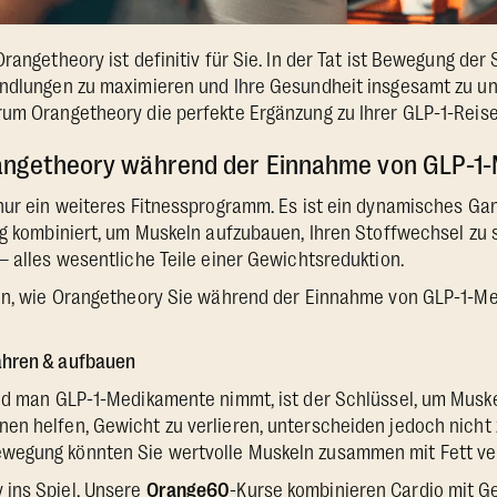
rangetheory ist definitiv für Sie. In der Tat ist Bewegung der 
ndlungen zu maximieren und Ihre Gesundheit insgesamt zu unt
um Orangetheory die perfekte Ergänzung zu Ihrer GLP-1-Reise 
rangetheory während der Einnahme von GLP-
nur ein weiteres Fitnessprogramm. Es ist ein dynamisches Gan
ng kombiniert, um Muskeln aufzubauen, Ihren Stoffwechsel zu
– alles wesentliche Teile einer Gewichtsreduktion.
ten, wie Orangetheory Sie während der Einnahme von GLP-1-
ahren & aufbauen
end man GLP-1-Medikamente nimmt, ist der Schlüssel, um Muske
en helfen, Gewicht zu verlieren, unterscheiden jedoch nicht
egung könnten Sie wertvolle Muskeln zusammen mit Fett ver
ins Spiel. Unsere
Orange60
-Kurse kombinieren Cardio mit 