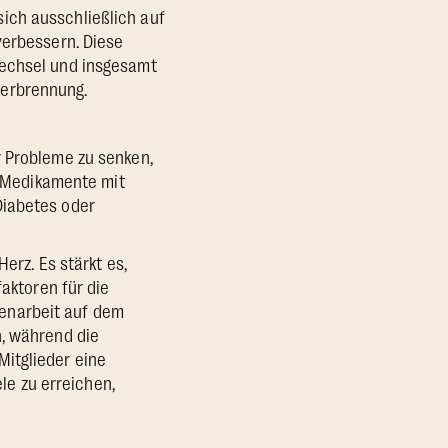
ich ausschließlich auf
verbessern. Diese
wechsel und insgesamt
verbrennung.
r Probleme zu senken,
er Medikamente mit
Diabetes oder
erz. Es stärkt es,
faktoren für die
enarbeit auf dem
n, während die
itglieder eine
ele zu erreichen,