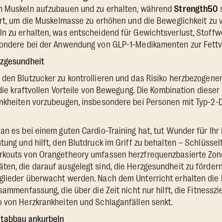
m Muskeln aufzubauen und zu erhalten, während
Strength50
s
ert, um die Muskelmasse zu erhöhen und die Beweglichkeit zu 
ln zu erhalten, was entscheidend für Gewichtsverlust, Stoff
sondere bei der Anwendung von GLP-1-Medikamenten zur Fett
rzgesundheit
den Blutzucker zu kontrollieren und das Risiko herzbezogene
r die kraftvollen Vorteile von Bewegung. Die Kombination dies
ankheiten vorzubeugen, insbesondere bei Personen mit Typ-2-
n es bei einem guten Cardio-Training hat, tut Wunder für Ihr H
tung und hilft, den Blutdruck im Griff zu behalten – Schlüssel
rkouts von Orangetheory umfassen herzfrequenzbasierte Zon
en, die darauf ausgelegt sind, die Herzgesundheit zu förder
glieder überwacht werden. Nach dem Unterricht erhalten die M
sammenfassung, die über die Zeit nicht nur hilft, die Fitnesszi
o von Herzkrankheiten und Schlaganfällen senkt.
ttabbau ankurbeln