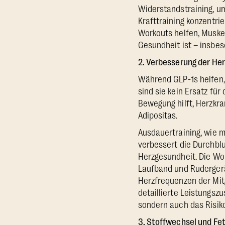
Widerstandstraining, u
Krafttraining konzentri
Workouts helfen, Muske
Gesundheit ist – insbe
2. Verbesserung der He
Während GLP-1s helfen, 
sind sie kein Ersatz fü
Bewegung hilft, Herzkr
Adipositas.
Ausdauertraining, wie ma
verbessert die Durchblu
Herzgesundheit. Die Wo
Laufband und Rudergerät
Herzfrequenzen der Mit
detaillierte Leistungszu
sondern auch das Risik
3. Stoffwechsel und Fe