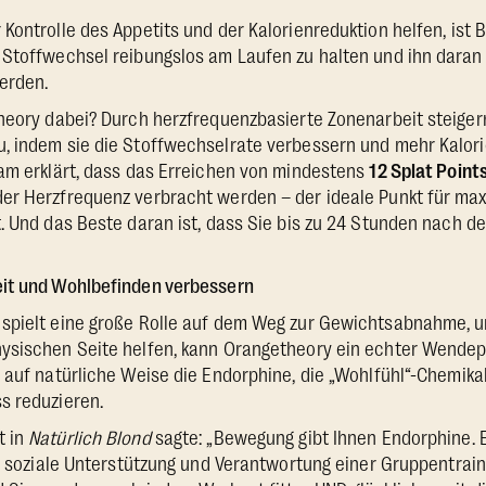
Kontrolle des Appetits und der Kalorienreduktion helfen, ist
Stoffwechsel reibungslos am Laufen zu halten und ihn daran 
erden.
theory dabei? Durch herzfrequenzbasierte Zonenarbeit steige
, indem sie die Stoffwechselrate verbessern und mehr Kalor
ham erklärt, dass das Erreichen von mindestens
12 Splat Point
er Herzfrequenz verbracht werden – der ideale Punkt für ma
. Und das Beste daran ist, dass Sie bis zu 24 Stunden nach 
it und Wohlbefinden verbessern
spielt eine große Rolle auf dem Weg zur Gewichtsabnahme, 
ysischen Seite helfen, kann Orangetheory ein echter Wendep
 auf natürliche Weise die Endorphine, die „Wohlfühl“-Chemikali
s reduzieren.
t in
Natürlich Blond
sagte: „Bewegung gibt Ihnen Endorphine.
ie soziale Unterstützung und Verantwortung einer Gruppentrai