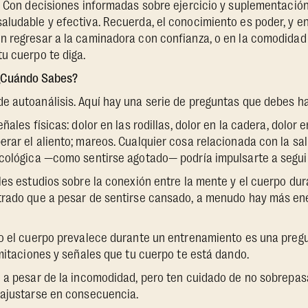
. Con decisiones informadas sobre ejercicio y suplementación
ludable y efectiva. Recuerda, el conocimiento es poder, y en
n regresar a la caminadora con confianza, o en la comodidad
u cuerpo te diga.
 ¿Cuándo Sabes?
e autoanálisis. Aquí hay una serie de preguntas que debes ha
ñales físicas: dolor en las rodillas, dolor en la cadera, dolor e
rar el aliento; mareos. Cualquier cosa relacionada con la sal
icológica —como sentirse agotado— podría impulsarte a segui
les estudios sobre la conexión entre la mente y el cuerpo dura
trado que a pesar de sentirse cansado, a menudo hay más ene
o el cuerpo prevalece durante un entrenamiento es una pregu
imitaciones y señales que tu cuerpo te está dando.
 a pesar de la incomodidad, pero ten cuidado de no sobrepasar
 ajustarse en consecuencia.