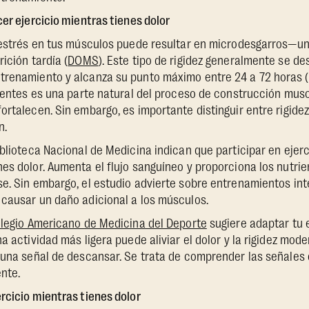
cer ejercicio mientras tienes dolor
 estrés en tus músculos puede resultar en microdesgarros—un
ición tardía (
DOMS
). Este tipo de rigidez generalmente se de
trenamiento y alcanza su punto máximo entre 24 a 72 horas
sientes es una parte natural del proceso de construcción musc
ortalecen. Sin embargo, es importante distinguir entre rigid
n.
iblioteca Nacional de Medicina indican que participar en ejerc
es dolor. Aumenta el flujo sanguíneo y proporciona los nutri
e. Sin embargo, el estudio advierte sobre entrenamientos in
 causar un daño adicional a los músculos.
legio Americano de Medicina del Deporte
sugiere adaptar tu 
a actividad más ligera puede aliviar el dolor y la rigidez mod
 una señal de descansar. Se trata de comprender las señales 
nte.
rcicio mientras tienes dolor