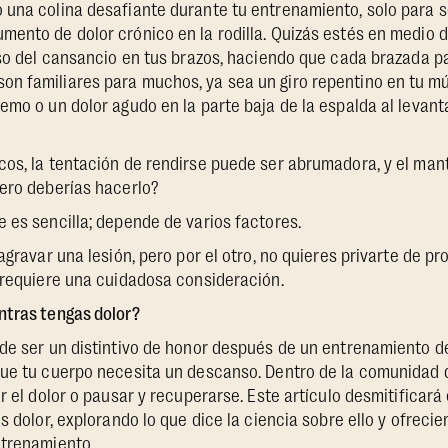
 una colina desafiante durante tu entrenamiento, solo para s
ento de dolor crónico en la rodilla. Quizás estés en medio d
eso del cansancio en tus brazos, haciendo que cada brazada p
 familiares para muchos, ya sea un giro repentino en tu mús
emo o un dolor agudo en la parte baja de la espalda al levant
os, la tentación de rendirse puede ser abrumadora, y el man
ero deberías hacerlo?
 es sencilla; depende de varios factores.
agravar una lesión, pero por el otro, no quieres privarte de p
 requiere una cuidadosa consideración.
ntras tengas dolor?
de ser un distintivo de honor después de un entrenamiento d
ue tu cuerpo necesita un descanso. Dentro de la comunidad de
r el dolor o pausar y recuperarse. Este artículo desmitificará
s dolor, explorando lo que dice la ciencia sobre ello y ofrec
ntrenamiento.