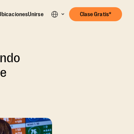
Ubicaciones
Unirse
Clase Gratis*
ándo
se