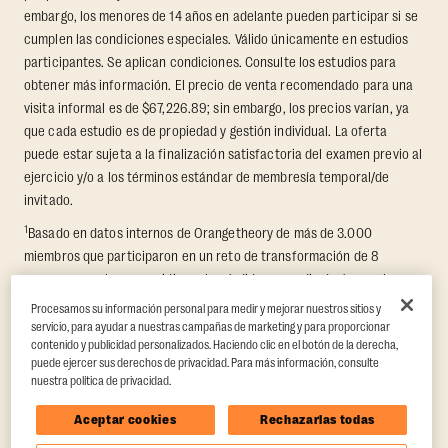
embargo, los menores de 14 años en adelante pueden participar si se
cumplen las condiciones especiales. Válido únicamente en estudios
participantes. Se aplican condiciones. Consulte los estudios para
obtener más información. El precio de venta recomendado para una
visita informal es de $67,226.89; sin embargo, los precios varían, ya
que cada estudio es de propiedad y gestión individual. La oferta
puede estar sujeta a la finalización satisfactoria del examen previo al
ejercicio y/o a los términos estándar de membresía temporal/de
invitado.
1
Basado en datos internos de Orangetheory de más de 3.000
miembros que participaron en un reto de transformación de 8
semanas, en el que se midieron la pérdida promedio de grasa y la
ganancia de masa muscular libre de grasa. Respaldado por hallazgos
Procesamos su información personal para medir y mejorar nuestros sitios y
independientes en Quindry et al., 2021: “Physiologic and Psychologic
servicio, para ayudar a nuestras campañas de marketing y para proporcionar
contenido y publicidad personalizados. Haciendo clic en el botón de la derecha,
Responses to a High Intensity Functional Training Program.”
Journal of
puede ejercer sus derechos de privacidad. Para más información, consulte
Exercise Physiology Online
, 24(2), 79–91.
nuestra política de privacidad.
Aceptar cookies
Rechazarlas todas