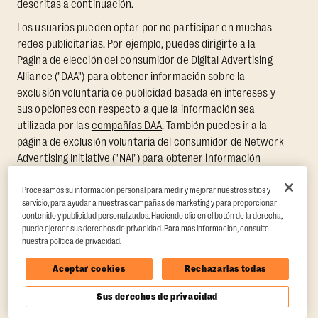
descritas a continuación.
Los usuarios pueden optar por no participar en muchas
redes publicitarias. Por ejemplo, puedes dirigirte a la
Página de elección del consumidor
de Digital Advertising
Alliance ("DAA") para obtener información sobre la
exclusión voluntaria de publicidad basada en intereses y
sus opciones con respecto a que la información sea
utilizada por las
compañías DAA
. También puedes ir a la
página de exclusión voluntaria del consumidor de Network
Advertising Initiative ("NAI") para obtener información
sobre la manera de excluirte de la publicidad basada en
intereses y sus opciones con respecto a que la
Procesamos su información personal para medir y mejorar nuestros sitios y
servicio, para ayudar a nuestras campañas de marketing y para proporcionar
información sea utilizada por los
miembros de NAI
.
contenido y publicidad personalizados. Haciendo clic en el botón de la derecha,
puede ejercer sus derechos de privacidad. Para más información, consulte
Optar por no participar en una o más compañías que
nuestra política de privacidad.
figuran en la
página de elección del consumidor de la DAA
,
la
página de exclusión voluntaria del consumidor de NAI
o
Aceptar cookies
Rechazarlas todas
un sitio web de elección del consumidor específico de un
país o región te excluirá de la entrega de contenido o
Sus derechos de privacidad
anuncios basados en intereses de esas compañías, pero